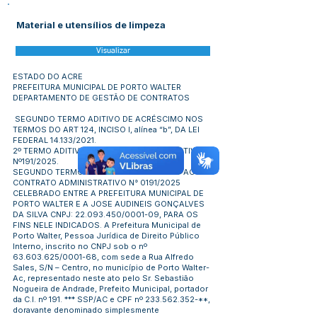
Material e utensílios de limpeza
Visualizar
ESTADO DO ACRE
PREFEITURA MUNICIPAL DE PORTO WALTER
DEPARTAMENTO DE GESTÃO DE CONTRATOS
SEGUNDO TERMO ADITIVO DE ACRÉSCIMO NOS
TERMOS DO ART 124, INCISO I, alínea “b”, DA LEI
FEDERAL 14.133/2021.
2º TERMO ADITIVO CONTRATO ADMINISTRATIVO
Nº191/2025.
SEGUNDO TERMO ADITIVO DE ACRÉSCIMO AO
CONTRATO ADMINISTRATIVO N° 0191/2025
CELEBRADO ENTRE A PREFEITURA MUNICIPAL DE
PORTO WALTER E A JOSE AUDINEIS GONÇALVES
DA SILVA CNPJ:
22.093.450
/0001-09, PARA OS
FINS NELE INDICADOS. A Prefeitura Municipal de
Porto Walter, Pessoa Jurídica de Direito Público
Interno, inscrito no CNPJ sob o nº
63.603.625
/0001-68, com sede a Rua Alfredo
Sales, S/N – Centro, no município de Porto Walter-
Ac, representado neste ato pelo Sr. Sebastião
Nogueira de Andrade, Prefeito Municipal, portador
da C.I. nº 191. *** SSP/AC e CPF nº
233.562.352
-**,
doravante denominado simplesmente