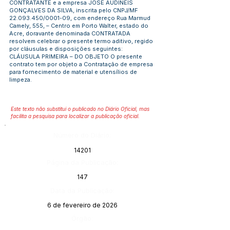
CONTRATANTE e a empresa JOSE AUDINEIS
GONÇALVES DA SILVA, inscrita pelo CNPJ/MF
22.093.450
/0001-09, com endereço Rua Marmud
Camely, 555, – Centro em Porto Walter, estado do
Acre, doravante denominada CONTRATADA
resolvem celebrar o presente termo aditivo, regido
por cláusulas e disposições seguintes:
CLÁUSULA PRIMEIRA – DO OBJETO O presente
contrato tem por objeto a Contratação de empresa
para fornecimento de material e utensílios de
limpeza.
Este texto não substitui o publicado no Diário Oficial, mas
facilita a pesquisa para localizar a publicação oficial.
Número do Diário:
14201
Página da Publicação:
147
Data da Publicação:
6 de fevereiro de 2026
Órgão: