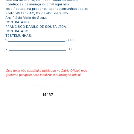
condições da avença original aqui não
modificadas, na presença das testemunhas abaixo.
Porto Walter – AC, 02 de abril de 2025.
Ana Flávia Melo de Souza
CONTRATANTE
FRANCISCO DANILO DE SOUZA LTDA
CONTRATADO
TESTEMUNHAS:
1-______________________________________ - CPF:
________________________
2-______________________________________ - CPF:
________________________
Este texto não substitui o publicado no Diário Oficial, mas
facilita a pesquisa para localizar a publicação oficial.
Número do Diário:
14.187
Página da Publicação:
136
Data da Publicação:
16 de janeiro de 2026