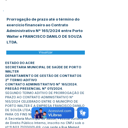
-
Prorrogação de prazo até o término do
exercício financeiro ao Contrato
Administrativo Nº 165/2024 entre Porto
Walter e FRANCISCO DANILO DE SOUZA
LTDA.
Visualizar
ESTADO DO ACRE
SECRETARIA MUNICIPAL DE SAÚDE DE PORTO
WALTER
DEPARTAMENTO DE GESTÃO DE CONTRATOS
2º TERMO ADITIVO
CONTRATO ADMINISTRATIVO Nº 165/2024.
PREGÃO PRESENCIAL Nº 011/2024.
SEGUNDO TERMO ADITIVO DE PRORROGAÇÃO DE
PRAZO AO CONTRATO ADMINISTRATIVO N°
165/2024 CELEBRADO ENTRE O MUNICÍPIO DE
PORTO WALTER E A EMPRESA FRANCISCO DANILO
DE SOUZA LTDA, CNPJ/MF
44.786.753
/0001-40,
PARA OS FINS NELE INDICADOS.
A Secretaria Municipal de Saúde, Pessoa Jurídica
de Direito Público Interno, inscrito no CNPJ sob o
nº
11.803.737
/0001-69, com sede a Rua Mamed