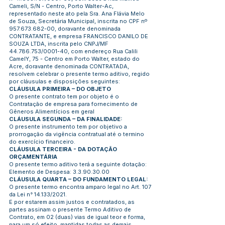
Cameli, S/N - Centro, Porto Walter-Ac,
representado neste ato pela Sra. Ana Flávia Melo
de Souza, Secretária Municipal, inscrita no CPF nº
957.673.682-00
, doravante denominada
CONTRATANTE, e empresa FRANCISCO DANILO DE
SOUZA LTDA, inscrita pelo CNPJ/MF
44.786.753
/0001-40, com endereço Rua Calili
CamelY, 75 - Centro em Porto Walter, estado do
Acre, doravante denominada CONTRATADA,
resolvem celebrar o presente termo aditivo, regido
por cláusulas e disposições seguintes:
CLÁUSULA PRIMEIRA – DO OBJETO
O presente contrato tem por objeto é o
Contratação de empresa para fornecimento de
Gêneros Alimentícios em geral
CLÁUSULA SEGUNDA – DA FINALIDADE:
O presente instrumento tem por objetivo a
prorrogação da vigência contratual até o termino
do exercício financeiro.
CLÁUSULA TERCEIRA - DA DOTAÇÃO
ORÇAMENTÁRIA
O presente termo aditivo terá a seguinte dotação:
Elemento de Despesa:
3.3.90.30.00
CLÁUSULA QUARTA – DO FUNDAMENTO LEGAL:
O presente termo encontra amparo legal no Art. 107
da Lei n° 14.133/2021.
E por estarem assim justos e contratados, as
partes assinam o presente Termo Aditivo de
Contrato, em 02 (duas) vias de igual teor e forma,
para um só efeito, mantidas todas as demais