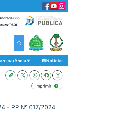
Andrade (PP)
Souza (PSD)
ransparência🔽
📰Notícias
Imprimir
 - PP Nº 017/2024