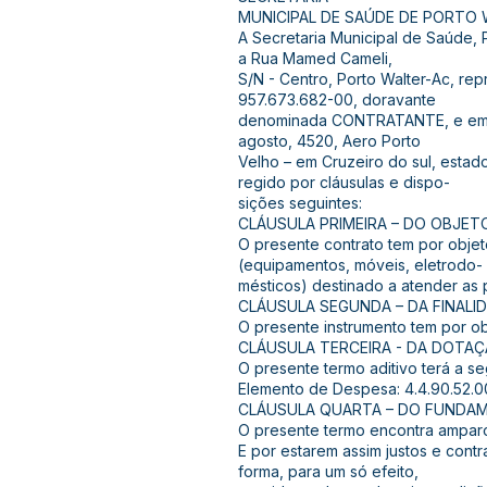
MUNICIPAL DE SAÚDE DE PORTO WA
A Secretaria Municipal de Saúde, 
a Rua Mamed Cameli,
S/N - Centro, Porto Walter-Ac, rep
957.673.682-00, doravante
denominada CONTRATANTE, e empre
agosto, 4520, Aero Porto
Velho – em Cruzeiro do sul, esta
regido por cláusulas e dispo-
sições seguintes:
CLÁUSULA PRIMEIRA – DO OBJET
O presente contrato tem por obje
(equipamentos, móveis, eletrodo-
mésticos) destinado a atender as 
CLÁUSULA SEGUNDA – DA FINALID
O presente instrumento tem por obj
CLÁUSULA TERCEIRA - DA DOTA
O presente termo aditivo terá a se
Elemento de Despesa: 4.4.90.52.0
CLÁUSULA QUARTA – DO FUNDAM
O presente termo encontra amparo l
E por estarem assim justos e contr
forma, para um só efeito,