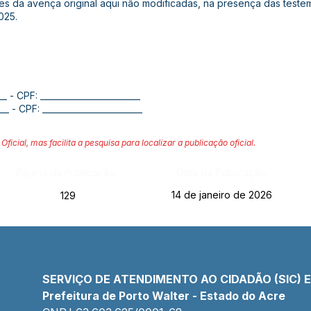
es da avença original aqui não modificadas, na presença das teste
025.
__ - CPF: ________________________
___ - CPF: ________________________
Oficial, mas facilita a pesquisa para localizar a publicação oficial.
Página da Publicação:
Data da Publicação:
14 de janeiro de 2026
129
SERVIÇO DE ATENDIMENTO AO CIDADÃO (SIC) 
Prefeitura de Porto Walter - Estado do Acre