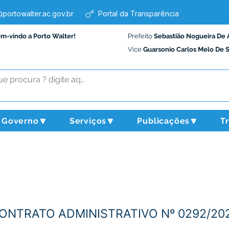
portowalter.ac.gov.br
Portal da Transparência
em-vindo a Porto Walter!
Prefeito
Sebastião Nogueira De 
Vice
Guarsonio Carlos Melo De 
Governo🔽
Serviços🔽
Publicações🔽
T
CONTRATO ADMINISTRATIVO Nº 0292/2024