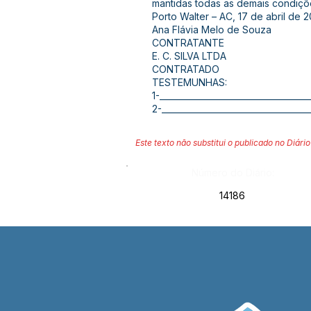
mantidas todas as demais condiçõ
Porto Walter – AC, 17 de abril de 2
Ana Flávia Melo de Souza
CONTRATANTE
E. C. SILVA LTDA
CONTRATADO
TESTEMUNHAS:
1-____________________________________
2-___________________________________
Este texto não substitui o publicado no Diário 
Número do Diário:
14186