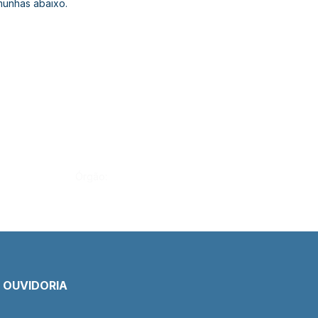
munhas abaixo.
Órgão:
E OUVIDORIA