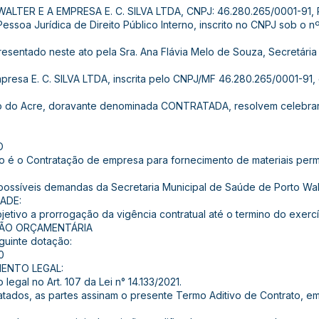
LTER E A EMPRESA E. C. SILVA LTDA, CNPJ: 46.280.265/0001-91,
Pessoa Jurídica de Direito Público Interno, inscrito no CNPJ sob o 
resentado neste ato pela Sra. Ana Flávia Melo de Souza, Secretária 
sa E. C. SILVA LTDA, inscrita pelo CNPJ/MF 46.280.265/0001-91,
do do Acre, doravante denominada CONTRATADA, resolvem celebrar 
O
to é o Contratação de empresa para fornecimento de materiais pe
possíveis demandas da Secretaria Municipal de Saúde de Porto Wal
ADE:
etivo a prorrogação da vigência contratual até o termino do exercíc
ÇÃO ORÇAMENTÁRIA
guinte dotação:
0
ENTO LEGAL:
egal no Art. 107 da Lei n° 14.133/2021.
atados, as partes assinam o presente Termo Aditivo de Contrato, em 