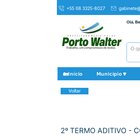
+55 68 3325-8027
gabinete@
Olá, B
🏡Início
Município🔽
Voltar
2º TERMO ADITIVO - 