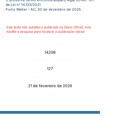
O presente termo encontra amparo legal no Art. 107
da Lei n° 14.133/2021.
Porto Walter – AC, 30 de dezembro de 2025.
Este texto não substitui o publicado no Diário Oficial, mas
facilita a pesquisa para localizar a publicação oficial.
Número do Diário:
14208
Página da Publicação:
127
Data da Publicação:
21 de fevereiro de 2026
Órgão: