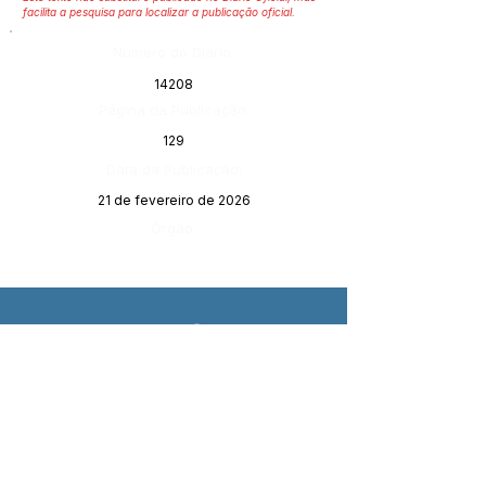
facilita a pesquisa para localizar a publicação oficial.
Número do Diário:
14208
Página da Publicação:
129
Data da Publicação:
21 de fevereiro de 2026
Órgão:
SERVIÇO DE ATENDIMENTO AO 