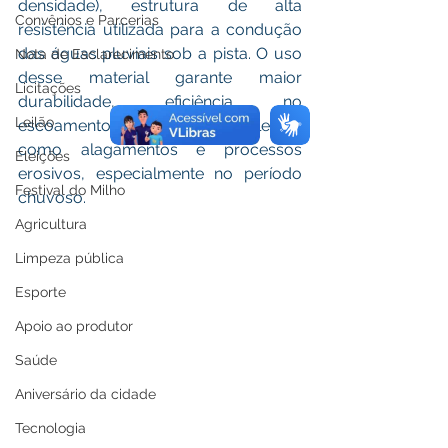
densidade), estrutura de alta 
Convênios e Parcerias
resistência utilizada para a condução 
das águas pluviais sob a pista. O uso 
Nota de Esclarecimento
desse material garante maior 
Licitações
durabilidade, eficiência no 
Leilão
escoamento e redução de problemas 
como alagamentos e processos 
Eleições
erosivos, especialmente no período 
Festival do Milho
chuvoso.
Agricultura
Limpeza pública
Esporte
Apoio ao produtor
Saúde
Aniversário da cidade
Tecnologia