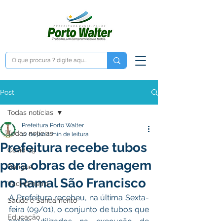
Post
Todas notícias
Prefeitura Porto Walter
Todas notícias
12 de jan.
1 min de leitura
Prefeitura recebe tubos
Covid-19
para obras de drenagem
Dengue
no Ramal São Francisco
Vacinômetro
A Prefeitura recebeu, na última Sexta-
Saúde e Saneamento
feira (09/01), o conjunto de tubos que 
Educação