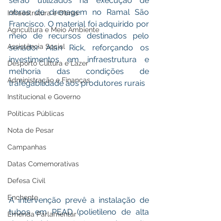
serão utilizados na execução de 
obras de drenagem no Ramal São 
Infraestrutura e Obras
Francisco. O material foi adquirido por 
Agricultura e Meio Ambiente
meio de recursos destinados pelo 
Assistência Social
senador Alan Rick, reforçando os 
investimentos em infraestrutura e 
Desporto Cultura e Lazer
melhoria das condições de 
Administração e Finanças
trafegabilidade aos produtores rurais
Institucional e Governo
Políticas Públicas
Nota de Pesar
Campanhas
Datas Comemorativas
Defesa Civil
Enchente
A intervenção prevê a instalação de 
tubos em PEAD (polietileno de alta 
Emenda Parlamentar