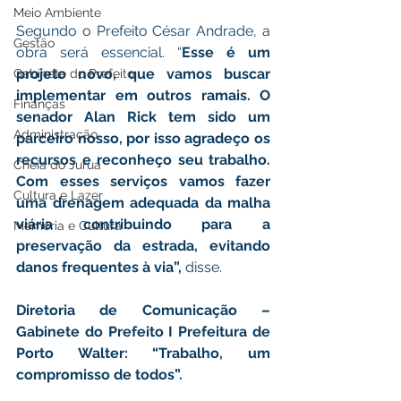
Meio Ambiente
Segundo o Prefeito César Andrade, a 
Gestão
obra será essencial. “
Esse é um 
projeto novo, que vamos buscar 
Gabinete do Prefeito
implementar em outros ramais. O 
Finanças
senador Alan Rick tem sido um 
Administração
parceiro nosso, por isso agradeço os 
recursos e reconheço seu trabalho. 
Cheia do Juruá
Com esses serviços vamos fazer 
Cultura e Lazer
uma drenagem adequada da malha 
viária contribuindo para a 
Memória e Cultura
preservação da estrada, evitando 
danos frequentes à via”,
 disse.
Diretoria de Comunicação – 
Gabinete do Prefeito I Prefeitura de 
Porto Walter: “Trabalho, um 
compromisso de todos”.