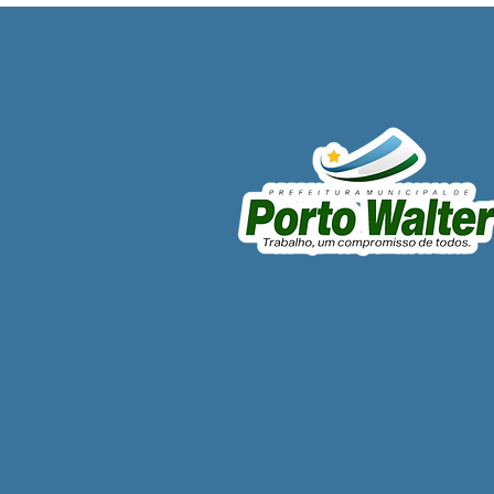
Prefeito e vice realizam
entrega de motores e
reforçam capacidade
operacional das Secretarias
Municipais