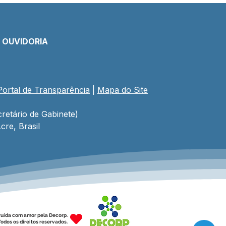
E OUVIDORIA
Portal de Transparência
 | 
Mapa do Site
comemoração aos 34
 de Porto Walter,
eito César Andrade
retário de Gabinete)
riza R$ 1,7 milhão em
cre, Brasil
stimentos para obras e
rte
ruída com amor pela Decorp.
odos os direitos reservados.