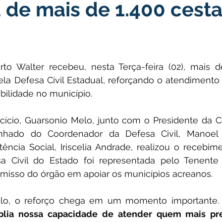
de mais de 1.400 cest
icas Públicas
Nota de Pesar
Campanhas
Datas Come
Emenda Parlamentar
Convênios e Parcerias
Nota de Escl
rto Walter recebeu, nesta Terça-feira (02), mais d
la Defesa Civil Estadual, reforçando o atendimento 
ões
Festival do Milho
Agricultura
Limpeza pública
bilidade no município.
cício, Guarsonio Melo, junto com o Presidente da C
Aniversário da cidade
nhado do Coordenador da Defesa Civil, Manoel 
tência Social, Iriscelia Andrade, realizou o recebimen
sa Civil do Estado foi representada pelo Tenente
isso do órgão em apoiar os municípios acreanos.
lo, o reforço chega em um momento importante. 
lia nossa capacidade de atender quem mais prec