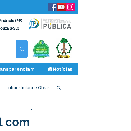
Andrade (PP)
Souza (PSD)
ransparência🔽
📰Notícias
Infraestrutura e Obras
o e Finanças
al com