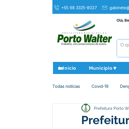
+55 68 3325-8027
gabinete@
Olá, B
🏡Início
Município🔽
Todas notícias
Covid-19
Den
Prefeitura Porto W
Agricultura e Meio Ambiente
Prefeitu