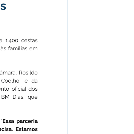
as
morativas
arecimento
e 1.400 cestas 
às famílias em 
Esporte
âmara, Rosildo 
Coelho, e da 
to oficial dos 
 BM Dias, que 
“
Essa parceria 
isa. Estamos 