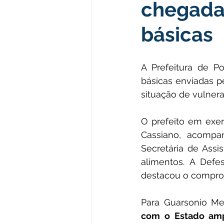
chegada 
Institucional e Governo
Polít
básicas
Defesa Civil
Enchente
A Prefeitura de Po
básicas enviadas pe
Licitações
Leilão
Eleiç
situação de vulnera
O prefeito em exer
Apoio ao produtor
Saúde
Cassiano, acompa
Secretária de Assis
alimentos. A Defe
destacou o comprom
Para Guarsonio Me
com o Estado amp