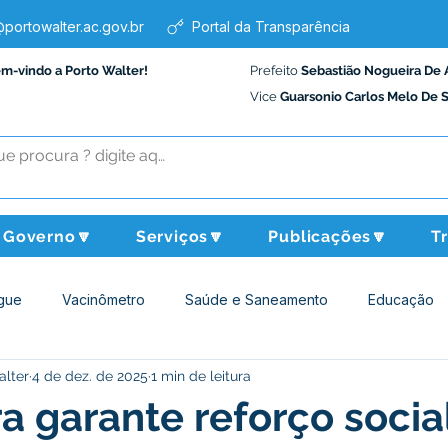
portowalter.ac.gov.br
Portal da Transparência
em-vindo a Porto Walter!
Prefeito
Sebastião Nogueira De 
Vice
Guarsonio Carlos Melo De 
Governo🔽
Serviços🔽
Publicações🔽
T
gue
Vacinômetro
Saúde e Saneamento
Educação
alter
4 de dez. de 2025
1 min de leitura
Assistência Social
Desporto Cultura e Lazer
Administraçã
ra garante reforço soci