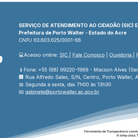
SERVIÇO DE ATENDIMENTO AO CIDADÃO (SIC) 
Prefeitura de Porto Walter - Estado do Acre
CNPJ 
63.603.625/0001-68
💻Acesso online: 
SIC 
| 
Fale Conosco
 | 
Ouvidoria
| 
Prefeito e vice ampliam
Em 
estrutura da Prefeitura com
anos
entrega de 06 novos
Pref
📱Fone: +55 (68) 99220-1969 - Macson Alves (Sec
veículos para fortalecer
auto
🏢 
Rua Alfredo Sales, S/N, Centro, Porto Walter, A
serviços públicos
inve
📅 Segunda a sexta, das 7h00 às 13h30
espo
📧 
gabinete@
portowalter
.ac.gov.br
Ferramenta de Transparência const
© 2009-2022. T