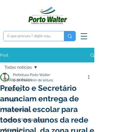
Post
Todas notícias
Prefeitura Porto Walter
Todas notícias
5 de mar.
1 min de leitura
Prefeito e Secretário
Covid-19
anunciam entrega de
Dengue
material escolar para
Vacinômetro
todos os alunos da rede
Saúde e Saneamento
municipal, da zona rural e
Educação