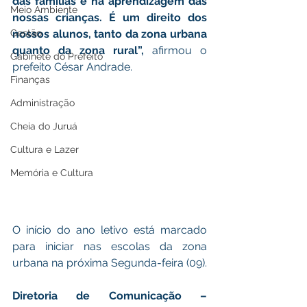
das famílias e na aprendizagem das 
Meio Ambiente
nossas crianças. É um direito dos 
Gestão
nossos alunos, tanto da zona urbana 
quanto da zona rural”, 
afirmou o 
Gabinete do Prefeito
prefeito César Andrade.
Finanças
Administração
Cheia do Juruá
Cultura e Lazer
Memória e Cultura
O início do ano letivo está marcado 
para iniciar nas escolas da zona 
urbana na próxima Segunda-feira (09).
Diretoria de Comunicação – 