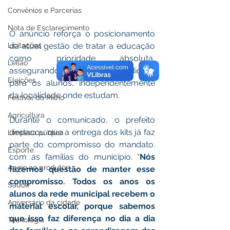
Convênios e Parcerias
Nota de Esclarecimento
O anúncio reforça o posicionamento 
Licitações
da atual gestão de tratar a educação 
como prioridade absoluta, 
Leilão
assegurando igualdade de condições 
Eleições
para os alunos, independentemente 
da localidade onde estudam.
Festival do Milho
Agricultura
Durante o comunicado, o prefeito 
destacou que a entrega dos kits já faz 
Limpeza pública
parte do compromisso do mandato. 
Esporte
com as famílias do município. “
Nós 
Apoio ao produtor
fazemos questão de manter esse 
compromisso. Todos os anos os 
Saúde
alunos da rede municipal recebem o 
Aniversário da cidade
material escolar, porque sabemos 
que isso faz diferença no dia a dia 
Tecnologia