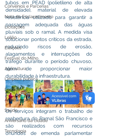
tubos em PEAD (polietileno de alta 
Convênios e Parcerias
densidade), material de elevada 
Nota de Esclarecimento
resistência utilizado para garantir a 
passagem adequada das águas 
Licitações
pluviais sob o ramal. A medida visa 
Leilão
solucionar pontos críticos da estrada, 
reduzindo riscos de erosão, 
Eleições
alagamentos e interrupções do 
Festival do Milho
tráfego durante o período chuvoso, 
além de proporcionar maior 
Agricultura
durabilidade à infraestrutura.
Limpeza pública
Esporte
Apoio ao produtor
Saúde
Os serviços integram o trabalho de 
reabertura do Ramal São Francisco e 
Aniversário da cidade
são realizados com recursos 
Tecnologia
oriundos de emenda parlamentar 