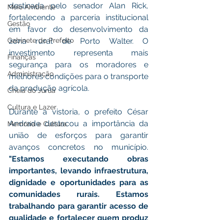
destinada pelo senador Alan Rick, 
Meio Ambiente
fortalecendo a parceria institucional 
Gestão
em favor do desenvolvimento da 
Gabinete do Prefeito
zona rural de Porto Walter. O 
investimento representa mais 
Finanças
segurança para os moradores e 
Administração
melhores condições para o transporte 
da produção agrícola.
Cheia do Juruá
Cultura e Lazer
Durante a vistoria, o prefeito César 
Andrade destacou a importância da 
Memória e Cultura
união de esforços para garantir 
avanços concretos no município.
"Estamos executando obras 
importantes, levando infraestrutura, 
dignidade e oportunidades para as 
comunidades rurais. Estamos 
trabalhando para garantir acesso de 
qualidade e fortalecer quem produz 