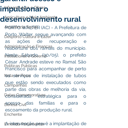
impulsionar o
Infraestrutura e Obras
desenvolvimento rural
Agricultura e Meio Ambiente
Assistência Social
PORTO WALTER (AC) - A Prefeitura de 
Porto Walter segue avançando com 
Desporto Cultura e Lazer
as ações de recuperação e 
Administração e Finanças
reabertura dos ramais do município. 
Neste Sábado (30/05), o prefeito 
Institucional e Governo
César Andrade esteve no Ramal São 
Políticas Públicas
Francisco para acompanhar de perto 
os serviços de instalação de tubos 
Nota de Pesar
que estão sendo executados como 
Campanhas
parte das obras de melhoria da via, 
Datas Comemorativas
considerada estratégica para o 
acesso das famílias e para o 
Defesa Civil
escoamento da produção rural.
Enchente
A intervenção prevê a implantação de 
Emenda Parlamentar