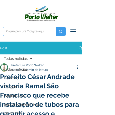
Post
Todas notícias
Prefeitura Porto Walter
Todas notícias
30 de mai.
2 min de leitura
Prefeito César Andrade
Covid-19
vistoria Ramal São
Dengue
Francisco que recebe
Vacinômetro
instalação de tubos para
Saúde e Saneamento
garantir acesso e
Educação