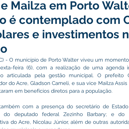
e Mailza em Porto Walte
icas Públicas
Nota de Pesar
Campanhas
Datas Come
io é contemplado com 
Emenda Parlamentar
Convênios e Parcerias
Nota de Escl
olares e investimentos 
ão
ões
Festival do Milho
Agricultura
Limpeza pública
 - O município de Porto Walter viveu um momento 
exta-feira (6), com a realização de uma agenda ins
Aniversário da cidade
 articulada pela gestão municipal. O prefeito 
r do Acre, Gladson Cameli, e sua vice Mailza Assis 
taram em benefícios diretos para a população.
também com a presença do secretário de Estado 
; do deputado federal Zezinho Barbary; e do p
iva do Acre, Nicolau Júnior, além de outras autorida