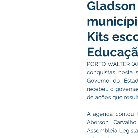
Gladson 
Institucional e Governo
Polít
municíp
Defesa Civil
Enchente
Kits esc
Educaç
Licitações
Leilão
Eleiç
PORTO WALTER (AC)
conquistas nesta s
Apoio ao produtor
Saúde
Governo do Estado
recebeu o governado
de ações que resul
A agenda contou 
Aberson Carvalho
Assembleia Legislat