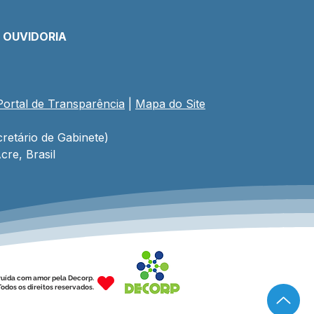
E OUVIDORIA
Portal de Transparência
 | 
Mapa do Site
comemoração aos 34
 de Porto Walter,
eito César Andrade
retário de Gabinete)
riza R$ 1,7 milhão em
cre, Brasil
stimentos para obras e
rte
ruída com amor pela Decorp.
odos os direitos reservados.