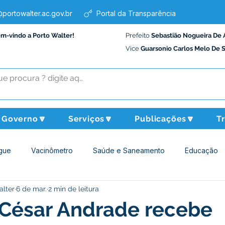
portowalter.ac.gov.br
Portal da Transparência
em-vindo a Porto Walter!
Prefeito
Sebastião Nogueira De 
Vice
Guarsonio Carlos Melo De 
Governo🔽
Serviços🔽
Publicações🔽
T
gue
Vacinômetro
Saúde e Saneamento
Educação
alter
6 de mar.
2 min de leitura
Assistência Social
Desporto Cultura e Lazer
Administraçã
 César Andrade recebe