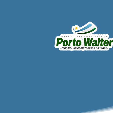
Prefeito e vice realizam
entrega de motores e
reforçam capacidade
operacional das Secretarias
Municipais