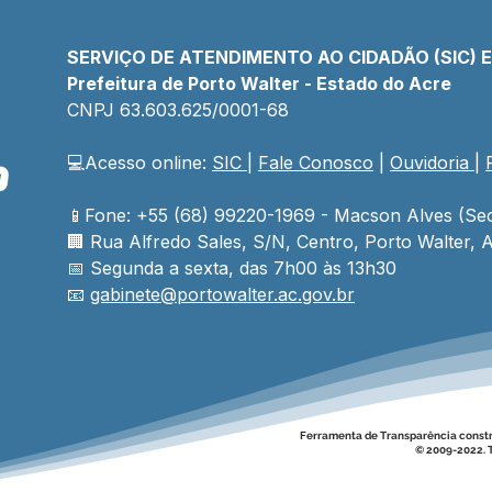
SERVIÇO DE ATENDIMENTO AO CIDADÃO (SIC) 
Prefeitura de Porto Walter - Estado do Acre
CNPJ 
63.603.625/0001-68
💻Acesso online: 
SIC 
| 
Fale Conosco
 | 
Ouvidoria
| 
Prefeito e vice ampliam
Em 
estrutura da Prefeitura com
anos
entrega de 06 novos
Pref
📱Fone: +55 (68) 99220-1969 - Macson Alves (Sec
veículos para fortalecer
auto
🏢 
Rua Alfredo Sales, S/N, Centro, Porto Walter, A
serviços públicos
inve
📅 Segunda a sexta, das 7h00 às 13h30
espo
📧 
gabinete@
portowalter
.ac.gov.br
Ferramenta de Transparência const
© 2009-2022. T