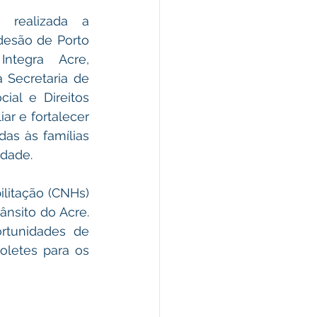
 realizada a 
desão de Porto 
tegra Acre, 
 Secretaria de 
ial e Direitos 
r e fortalecer 
das às famílias 
idade.
litação (CNHs) 
sito do Acre. 
tunidades de 
letes para os 