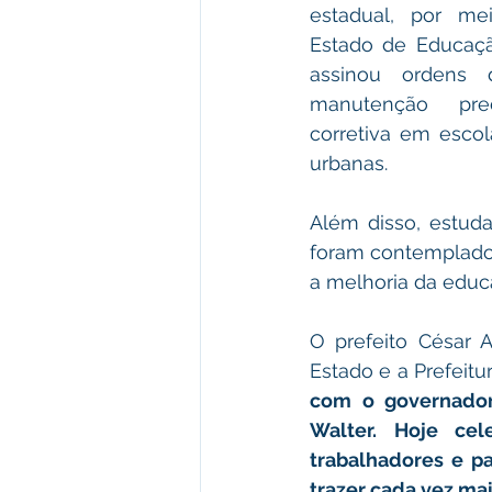
estadual, por mei
Estado de Educação
assinou ordens 
manutenção pred
corretiva em escola
urbanas.
Além disso, estuda
foram contemplados
a melhoria da educ
O prefeito César 
Estado e a Prefeitu
com o governador
Walter. Hoje cel
trabalhadores e pa
trazer cada vez mai