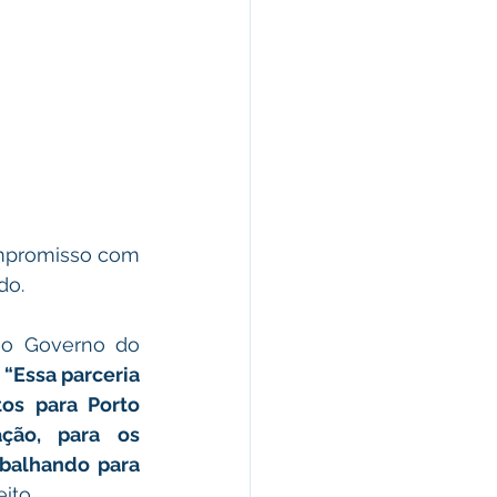
mpromisso com 
do.
 o Governo do 
 
“Essa parceria 
s para Porto 
ção, para os 
balhando para 
ito.