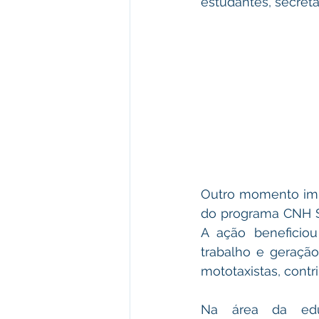
estudantes, secretá
Outro momento impo
do programa CNH So
A ação beneficiou
trabalho e geraçã
mototaxistas, contr
Na área da edu