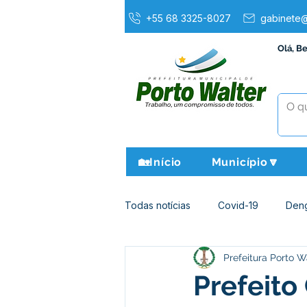
+55 68 3325-8027
gabinete@
Olá, B
🏡Início
Município🔽
Todas notícias
Covid-19
Den
Prefeitura Porto W
Agricultura e Meio Ambiente
Prefeito