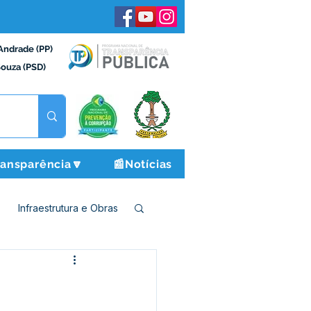
Andrade (PP)
Souza (PSD)
ransparência🔽
📰Notícias
Infraestrutura e Obras
o e Finanças