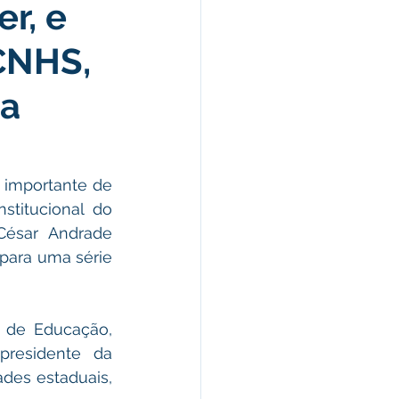
r, e
morativas
CNHS,
arecimento
na
Esporte
importante de 
titucional do 
César Andrade 
para uma série 
de Educação, 
residente da 
des estaduais, 