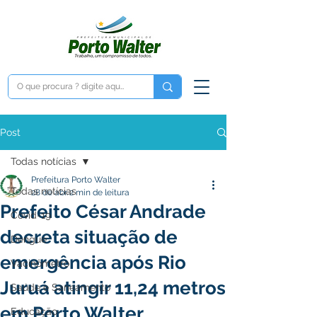
Post
Todas notícias
Prefeitura Porto Walter
Todas notícias
28 de abr.
2 min de leitura
Prefeito César Andrade
Covid-19
decreta situação de
Dengue
emergência após Rio
Vacinômetro
Juruá atingir 11,24 metros
Saúde e Saneamento
em Porto Walter
Educação