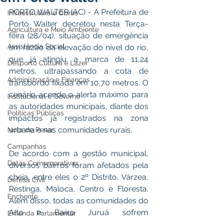
PORTO WALTER (AC) - A Prefeitura de 
Infraestrutura e Obras
Porto Walter decretou nesta Terça-
Agricultura e Meio Ambiente
feira (28/04), situação de emergência 
Assistência Social
em razão da elevação do nível do rio, 
que já atingiu a marca de 11,24 
Desporto Cultura e Lazer
metros, ultrapassando a cota de 
Administração e Finanças
transbordo fixada em 10,70 metros. O 
cenário acende o alerta máximo para 
Institucional e Governo
as autoridades municipais, diante dos 
Políticas Públicas
impactos já registrados na zona 
urbana e nas comunidades rurais.
Nota de Pesar
Campanhas
De acordo com a gestão municipal, 
Datas Comemorativas
diversos bairros foram afetados pela 
cheia, entre eles o 2º Distrito, Várzea, 
Defesa Civil
Restinga, Maloca, Centro e Floresta. 
Enchente
Além disso, todas as comunidades do 
Alto e Baixo Juruá sofrem 
Emenda Parlamentar