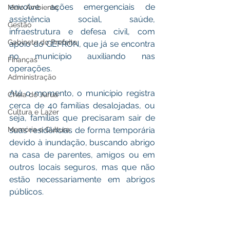
envolve ações emergenciais de 
Meio Ambiente
assistência social, saúde, 
Gestão
infraestrutura e defesa civil, com 
Gabinete do Prefeito
apoio do GEFRON, que já se encontra 
no município auxiliando nas 
Finanças
operações.
Administração
Até o momento, o município registra 
Cheia do Juruá
cerca de 40 famílias desalojadas, ou 
Cultura e Lazer
seja, famílias que precisaram sair de 
Memória e Cultura
suas residências de forma temporária 
devido à inundação, buscando abrigo 
na casa de parentes, amigos ou em 
outros locais seguros, mas que não 
estão necessariamente em abrigos 
públicos.