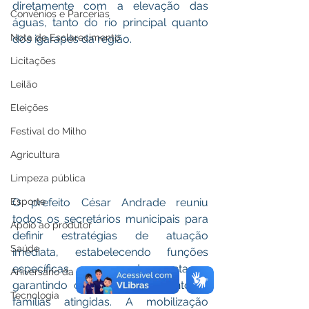
diretamente com a elevação das 
Convênios e Parcerias
águas, tanto do rio principal quanto 
Nota de Esclarecimento
dos igarapés da região.
Licitações
Leilão
Eleições
Festival do Milho
Agricultura
Limpeza pública
Esporte
O prefeito César Andrade reuniu 
todos os secretários municipais para 
Apoio ao produtor
definir estratégias de atuação 
Saúde
imediata, estabelecendo funções 
específicas para cada pasta e 
Aniversário da cidade
garantindo o pronto atendimento às 
Tecnologia
famílias atingidas. A mobilização 