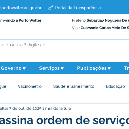
portowalter.ac.gov.br
Portal da Transparência
em-vindo a Porto Walter!
Prefeito
Sebastião Nogueira De 
Vice
Guarsonio Carlos Melo De 
Governo🔽
Serviços🔽
Publicações🔽
T
gue
Vacinômetro
Saúde e Saneamento
Educação
alter
7 de out. de 2025
1 min de leitura
Assistência Social
Desporto Cultura e Lazer
Administraçã
 assina ordem de serviç