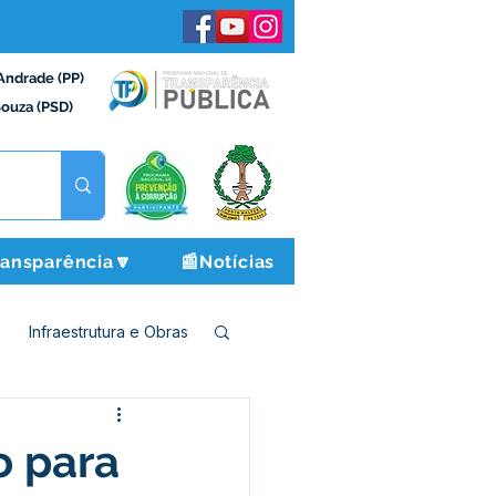
Andrade (PP)
Souza (PSD)
ransparência🔽
📰Notícias
Infraestrutura e Obras
o e Finanças
o para