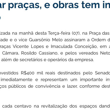
ar praças, e obras tem in
icas Públicas
Nota de Pesar
Campanhas
Datas Come
o
Emenda Parlamentar
Convênios e Parcerias
Nota de Escl
izada na manhã desta Terça-feira (07), na Praça das
rade e o vice Guarsônio Melo assinaram a Ordem de
ões
Festival do Milho
Agricultura
Limpeza pública
praças Vicente Lopes e Imaculada Conceição, em at
 Câmara, Rosildo Cassiano, e pelos vereados Neto D
, além de secretários e operários da empresa.
Aniversário da cidade
investidos R$400 mil reais destinados pelo Senado
m imediatamente e representam um importante in
os públicos de convivência e lazer, conforme desta
cada centavo na revitalização dos espaços dand