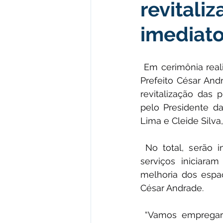
revitaliz
Institucional e Governo
Polít
imediat
Defesa Civil
Enchente
 Em cerimônia real
Prefeito César And
Licitações
Leilão
Eleiç
revitalização das 
pelo Presidente da
Lima e Cleide Silva
Apoio ao produtor
Saúde
 No total, serão 
serviços iniciara
melhoria dos espaç
César Andrade.
 “Vamos empregar 