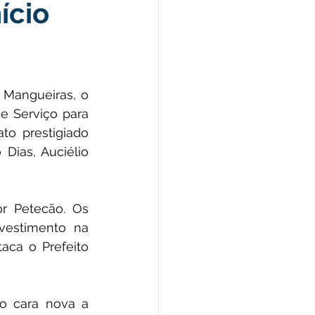
ício
morativas
arecimento
 Mangueiras, o 
 Serviço para 
Esporte
o prestigiado 
ias, Auciélio 
r Petecão. Os 
vestimento na 
ca o Prefeito 
o cara nova a 