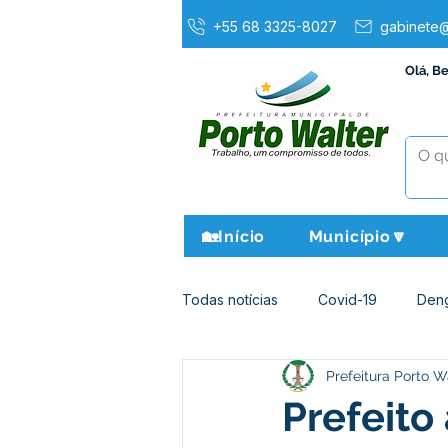
+55 68 3325-8027
gabinete@
Olá, B
🏡Início
Município🔽
Todas notícias
Covid-19
Den
Prefeitura Porto W
Agricultura e Meio Ambiente
Prefeito