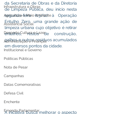
da Secretaria de Obras e da Diretoria 
Infraestrutura e Obras
de Limpeza Pública, deu início nesta 
segunda-feira (03/11) à Operação 
Agricultura e Meio Ambiente
Entulho Zero, uma grande ação de 
Assistência Social
limpeza urbana cujo objetivo é retirar 
Desporto Cultura e Lazer
entulhos, restos de construção, 
galhos e outros resíduos acumulados 
Administração e Finanças
em diversos pontos da cidade.
Institucional e Governo
Políticas Públicas
Nota de Pesar
Campanhas
Datas Comemorativas
Defesa Civil
Enchente
Emenda Parlamentar
A iniciativa busca melhorar o aspecto 