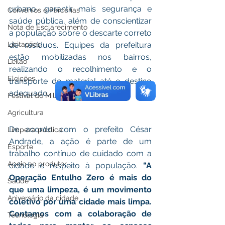
urbano, garantir mais segurança e 
Convênios e Parcerias
saúde pública, além de conscientizar 
Nota de Esclarecimento
a população sobre o descarte correto 
Licitações
de resíduos. Equipes da prefeitura 
estão mobilizadas nos bairros, 
Leilão
realizando o recolhimento e o 
Eleições
transporte do material até o destino 
adequado.
Festival do Milho
Agricultura
De acordo com o prefeito César 
Limpeza pública
Andrade, a ação é parte de um 
Esporte
trabalho contínuo de cuidado com a 
Apoio ao produtor
cidade e respeito à população. 
“A 
Operação Entulho Zero é mais do 
Saúde
que uma limpeza, é um movimento 
Aniversário da cidade
coletivo por uma cidade mais limpa. 
Contamos com a colaboração de 
Tecnologia