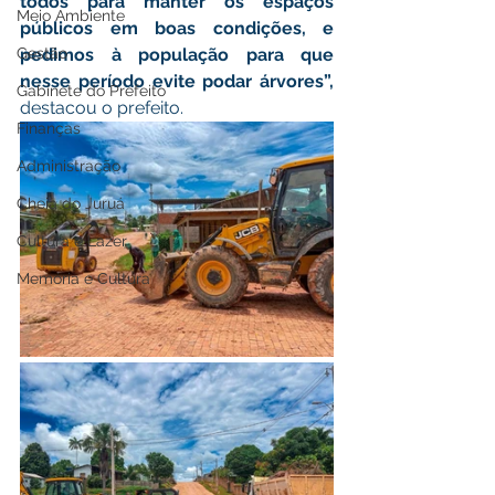
todos para manter os espaços 
Meio Ambiente
públicos em boas condições, e 
Gestão
pedimos à população para que 
nesse período evite podar árvores”,
Gabinete do Prefeito
destacou o prefeito.
Finanças
Administração
Cheia do Juruá
Cultura e Lazer
Memória e Cultura