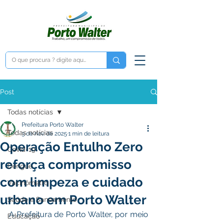
Post
Todas notícias
Prefeitura Porto Walter
Todas notícias
3 de nov. de 2025
1 min de leitura
Operação Entulho Zero
Covid-19
reforça compromisso
Dengue
com limpeza e cuidado
Vacinômetro
urbano em Porto Walter
Saúde e Saneamento
A Prefeitura de Porto Walter, por meio 
Educação