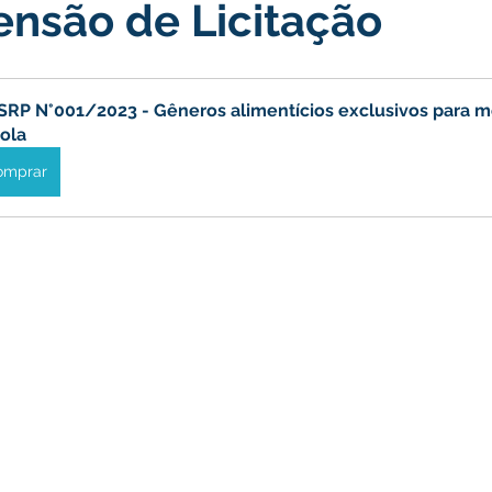
nsão de Licitação
icas Públicas
Nota de Pesar
Campanhas
Datas Come
Emenda Parlamentar
Convênios e Parcerias
Nota de Escl
SRP N°001/2023 - Gêneros alimentícios exclusivos para 
ola
omprar
ões
Festival do Milho
Agricultura
Limpeza pública
Aniversário da cidade