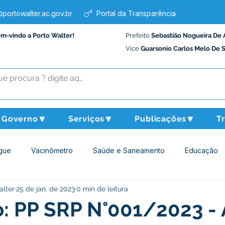
portowalter.ac.gov.br
Portal da Transparência
em-vindo a Porto Walter!
Prefeito
Sebastião Nogueira De 
Vice
Guarsonio Carlos Melo De 
Governo🔽
Serviços🔽
Publicações🔽
T
gue
Vacinômetro
Saúde e Saneamento
Educação
alter
25 de jan. de 2023
0 min de leitura
Assistência Social
Desporto Cultura e Lazer
Administraçã
o: PP SRP N°001/2023 - 