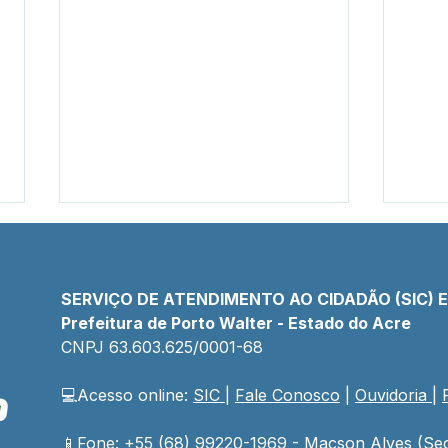
SERVIÇO DE ATENDIMENTO AO CIDADÃO (SIC) 
Prefeitura de Porto Walter - Estado do Acre
CNPJ 
63.603.625/0001-68
💻Acesso online: 
SIC 
| 
Fale Conosco
 | 
Ouvidoria
| 
PP SRP 019/2025 - Aviso de
Cha
Licitação
N°00
Lici
📱Fone: +55 (68) 99220-1969 - Macson Alves (Sec