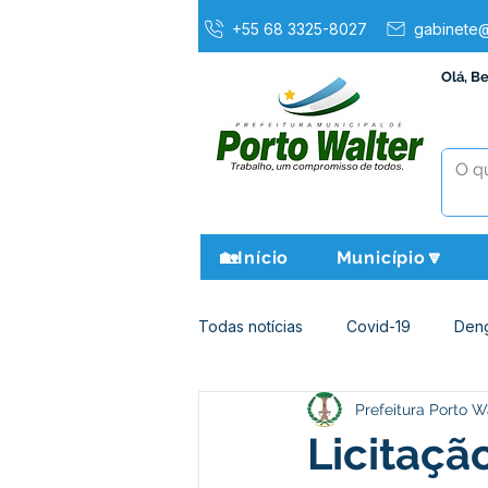
+55 68 3325-8027
gabinete@
Olá, B
🏡Início
Município🔽
Todas notícias
Covid-19
Den
Prefeitura Porto W
Agricultura e Meio Ambiente
Licitaçã