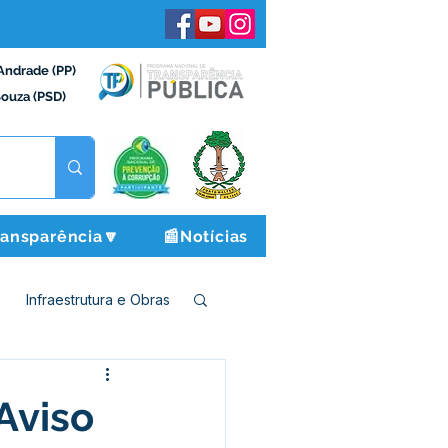
Andrade (PP)
Souza (PSD)
ransparência🔽
📰Notícias
Infraestrutura e Obras
o e Finanças
Aviso