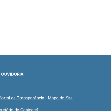
E OUVIDORIA
Portal de Transparência
 | 
Mapa do Site
mada Pública
8/2025 - Aviso de
tação
retário de Gabinete)