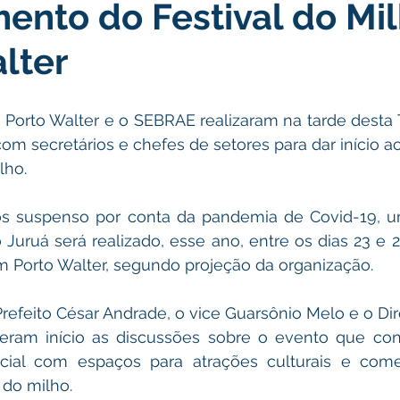
ento do Festival do Mi
icas Públicas
Nota de Pesar
Campanhas
Datas Come
lter
Emenda Parlamentar
Convênios e Parcerias
Nota de Escl
com secretários e chefes de setores para dar início a
ões
Festival do Milho
Agricultura
Limpeza pública
lho. 
Aniversário da cidade
o Juruá será realizado, esse ano, entre os dias 23 e 
m Porto Walter, segundo projeção da organização. 
ram início as discussões sobre o evento que co
ial com espaços para atrações culturais e comer
do milho. 