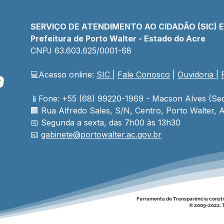
SERVIÇO DE ATENDIMENTO AO CIDADÃO (SIC) 
Prefeitura de Porto Walter - Estado do Acre
CNPJ 
63.603.625/0001-68
💻Acesso online: 
SIC 
| 
Fale Conosco
 | 
Ouvidoria
| 
Prefeito e vice realizam
Agos
entrega de motores e
Dou
reforçam capacidade
Cuid
📱Fone: +55 (68) 99220-1969 - Macson Alves (Sec
operacional das Secretarias
Cons
🏢 
Rua Alfredo Sales, S/N, Centro, Porto Walter, A
Municipais
📅 Segunda a sexta, das 7h00 às 13h30
📧 
gabinete@
portowalter
.ac.gov.br
Ferramenta de Transparência const
© 2009-2022. T