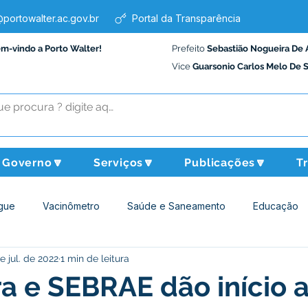
portowalter.ac.gov.br
Portal da Transparência
em-vindo a Porto Walter!
Prefeito
Sebastião Nogueira De 
Vice
Guarsonio Carlos Melo De 
Governo🔽
Serviços🔽
Publicações🔽
T
gue
Vacinômetro
Saúde e Saneamento
Educação
e jul. de 2022
1 min de leitura
Assistência Social
Desporto Cultura e Lazer
Administraçã
ra e SEBRAE dão início 