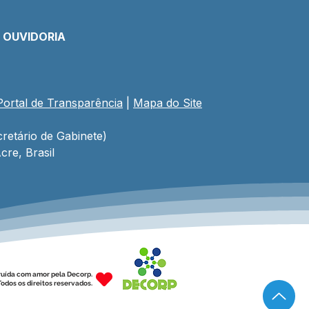
E OUVIDORIA
Portal de Transparência
 | 
Mapa do Site
to Lilás e Agosto
rado: Um Mês de
ado, Proteção e
retário de Gabinete)
cientização
cre, Brasil
ruída com amor pela Decorp.
odos os direitos reservados.