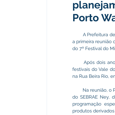
planejam
Institucional e Governo
Polít
Porto Wa
Defesa Civil
Enchente
 	A Prefeitura de Porto Walter e o SEBRAE realizaram na tarde desta Terça-feira (19), 
a primeira reunião 
Licitações
Leilão
Eleiç
do 7º Festival do Mi
 	Após dois anos suspenso por conta da pandemia de Covid-19, um dos maiores 
Apoio ao produtor
Saúde
festivais do Vale d
na Rua Beira Rio, e
 	Na reunião, o Prefeito César Andrade, o vice Guarsônio Melo e o Diretor Financeiro 
do SEBRAE Ney, de
programação espec
produtos derivados 