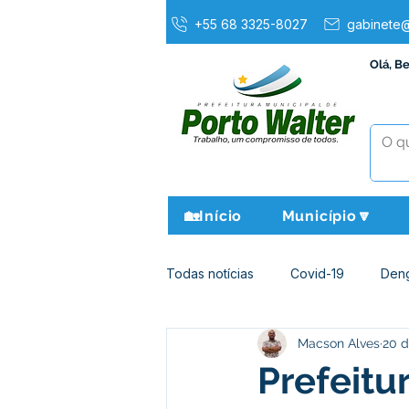
+55 68 3325-8027
gabinete@
Olá, B
🏡Início
Município🔽
Todas notícias
Covid-19
Den
Macson Alves
20 d
Agricultura e Meio Ambiente
Prefeitu