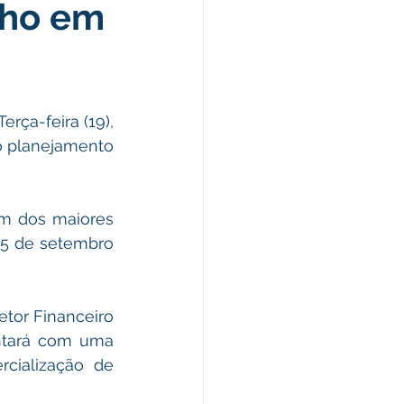
lho em
morativas
arecimento
o planejamento 
Esporte
25 de setembro 
ntará com uma 
cialização de 