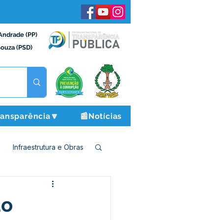
Andrade (PP)
Souza (PSD)
ransparência🔽
📰Notícias
Infraestrutura e Obras
o e Finanças
ao