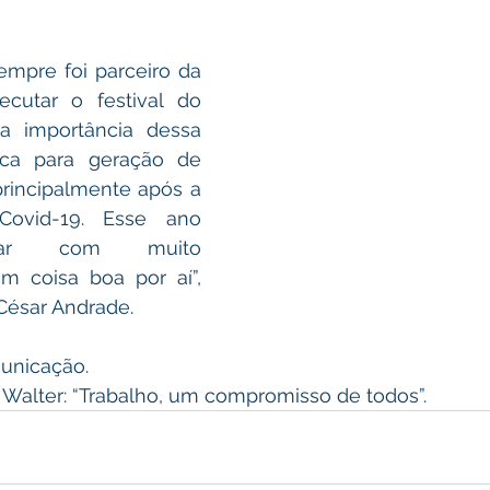
ecutar o festival do 
 importância dessa 
ca para geração de 
incipalmente após a 
ovid-19. Esse ano 
sar com muito 
m coisa boa por aí”, 
 César Andrade.
municação.
to Walter: “Trabalho, um compromisso de todos”.