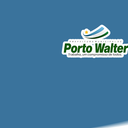
A Revolução Acreana: Do
Ouro Branco à Incorporação
Nacional