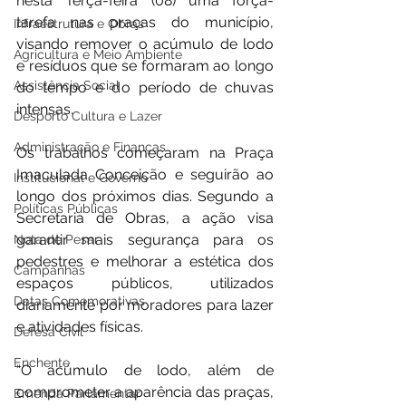
nesta Terça-feira (08) uma força-
tarefa nas praças do município, 
Infraestrutura e Obras
visando remover o acúmulo de lodo 
Agricultura e Meio Ambiente
e resíduos que se formaram ao longo 
Assistência Social
do tempo e do período de chuvas 
intensas.
Desporto Cultura e Lazer
Administração e Finanças
Os trabalhos começaram na Praça 
Imaculada Conceição e seguirão ao 
Institucional e Governo
longo dos próximos dias. Segundo a 
Políticas Públicas
Secretaria de Obras, a ação visa 
garantir mais segurança para os 
Nota de Pesar
pedestres e melhorar a estética dos 
Campanhas
espaços públicos, utilizados 
Datas Comemorativas
diariamente por moradores para lazer 
e atividades físicas.
Defesa Civil
Enchente
“O acúmulo de lodo, além de 
comprometer a aparência das praças, 
Emenda Parlamentar