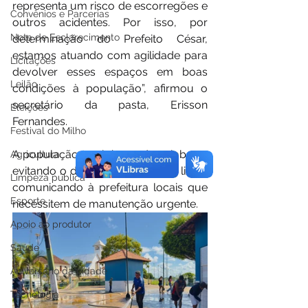
representa um risco de escorregões e 
Convênios e Parcerias
outros acidentes. Por isso, por 
Nota de Esclarecimento
determinação do Prefeito César, 
estamos atuando com agilidade para 
Licitações
devolver esses espaços em boas 
Leilão
condições à população”, afirmou o 
secretário da pasta, Erisson 
Eleições
Fernandes.
Festival do Milho
A população também pode colaborar 
Agricultura
evitando o descarte irregular de lixo e 
Limpeza pública
comunicando à prefeitura locais que 
Esporte
necessitem de manutenção urgente.
Apoio ao produtor
Saúde
Aniversário da cidade
Tecnologia