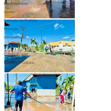
Meio Ambiente
Gestão
Gabinete do Prefeito
Finanças
Administração
Cheia do Juruá
Cultura e Lazer
Memória e Cultura