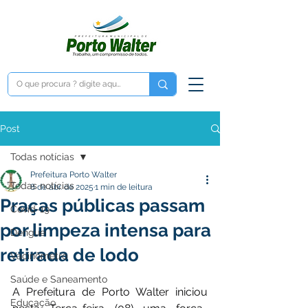
Post
Todas notícias
Prefeitura Porto Walter
Todas notícias
8 de abr. de 2025
1 min de leitura
Praças públicas passam
Covid-19
por limpeza intensa para
Dengue
retirada de lodo
Vacinômetro
Saúde e Saneamento
A Prefeitura de Porto Walter iniciou 
Educação