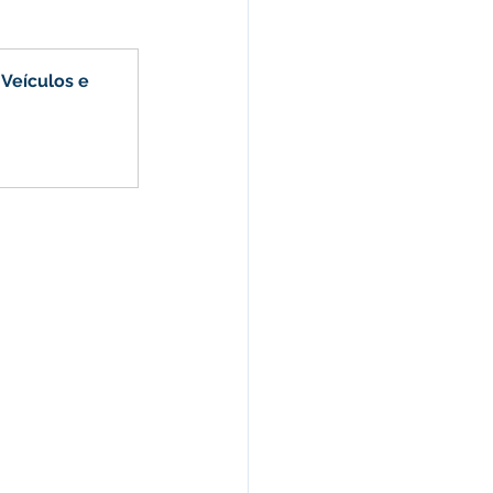
morativas
Veículos e 
arecimento
Esporte