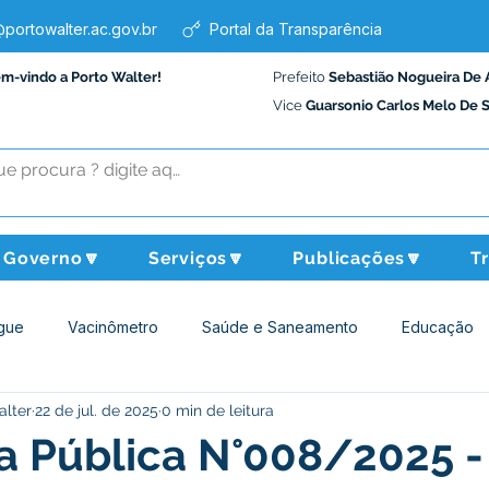
portowalter.ac.gov.br
Portal da Transparência
em-vindo a Porto Walter!
Prefeito
Sebastião Nogueira De 
Vice
Guarsonio Carlos Melo De 
Governo🔽
Serviços🔽
Publicações🔽
T
gue
Vacinômetro
Saúde e Saneamento
Educação
alter
22 de jul. de 2025
0 min de leitura
Assistência Social
Desporto Cultura e Lazer
Administraçã
 Pública N°008/2025 -