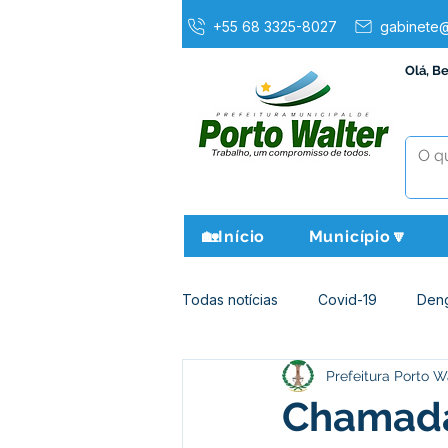
+55 68 3325-8027
gabinete@
Olá, B
🏡Início
Município🔽
Todas notícias
Covid-19
Den
Prefeitura Porto W
Agricultura e Meio Ambiente
Chamada