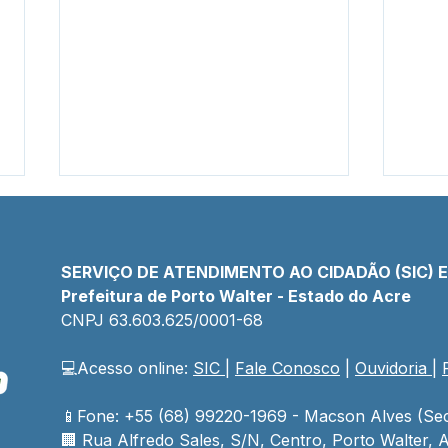
SERVIÇO DE ATENDIMENTO AO CIDADÃO (SIC) 
Prefeitura de Porto Walter - Estado do Acre
CNPJ 
63.603.625/0001-68
💻Acesso online: 
SIC 
| 
Fale Conosco
 | 
Ouvidoria
| 
PP SRP 019/2025 - Aviso de
Cha
Licitação
N°00
Lici
📱Fone: +55 (68) 99220-1969 - Macson Alves (Sec
🏢 
Rua Alfredo Sales, S/N, Centro, Porto Walter, A