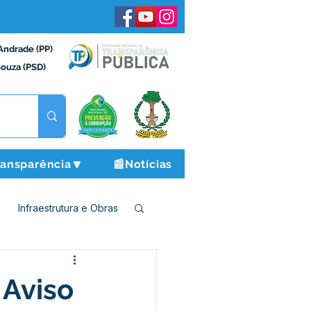
Andrade (PP)
Souza (PSD)
ransparência🔽
📰Notícias
Infraestrutura e Obras
o e Finanças
 Aviso