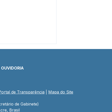
E OUVIDORIA
Portal de Transparência
 | 
Mapa do Site
mada Pública
7/2025 - Aviso de
tação
retário de Gabinete)
cre, Brasil