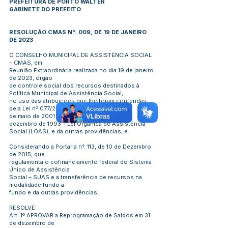
PREFEITURA DE PORTO WALTER
GABINETE DO PREFEITO
RESOLUÇÃO CMAS N°. 009, DE 19 DE JANEIRO
DE 2023
O CONSELHO MUNICIPAL DE ASSISTÊNCIA SOCIAL
– CMAS, em
Reunião Extraordinária realizada no dia 19 de janeiro
de 2023, órgão
de controle social dos recursos destinados à
Política Municipal de Assistência Social,
no uso das atribuições que lhe foram conferidas
pela Lei nº 077/2001 de 25
de maio de 2001 e a Lei nº 8.742 de 07 de
dezembro de 1993 – Lei Orgânica de Assistência
Social (LOAS), e da outras providências, e
Considerando a Portaria n°. 113, de 10 de Dezembro
de 2015, que
regulamenta o cofinanciamento federal do Sistema
Único de Assistência
Social – SUAS e a transferência de recursos na
modalidade fundo a
fundo e da outras providências;
RESOLVE:
Art. 1º APROVAR a Reprogramação de Saldos em 31
de dezembro de