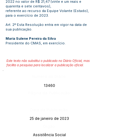
2022 no valor de R$ 21,47 (vinte e um reais e
quarenta e sete centavos),
referente ao recurso da Equipe Volante (Estado),
para o exercício de 2023.
Art. 2º Esta Resolução entra em vigor na data de
sua publicação.
Maria Sulene Pereira da Silva
Presidente do CMAS, em exercício.
Este texto não substitui o publicado no Diário Oficial, mas
facilita a pesquisa para localizar a publicação oficial.
Número do Diário:
13460
Página da Publicação:
Data da Publicação:
25 de janeiro de 2023
Órgão:
Assistência Social