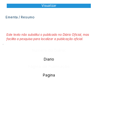
Visualizar
Ementa / Resumo
Este texto não substitui o publicado no Diário Oficial, mas
facilita a pesquisa para localizar a publicação oficial.
Número do Diário:
Diario
Página da Publicação:
Pagina
Data da Publicação:
Data
Órgão:
Órgão