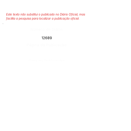
Este texto não substitui o publicado no Diário Oficial, mas
facilita a pesquisa para localizar a publicação oficial.
Número do Diário:
12689
Página da Publicação:
Data da Publicação:
28 de novembro de 2019
Órgão:
Gabinete do Prefeito