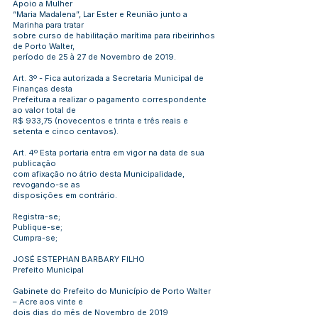
Apoio a Mulher
“Maria Madalena”, Lar Ester e Reunião junto a
Marinha para tratar
sobre curso de habilitação marítima para ribeirinhos
de Porto Walter,
período de 25 à 27 de Novembro de 2019.
Art. 3º - Fica autorizada a Secretaria Municipal de
Finanças desta
Prefeitura a realizar o pagamento correspondente
ao valor total de
R$ 933,75 (novecentos e trinta e três reais e
setenta e cinco centavos).
Art. 4º Esta portaria entra em vigor na data de sua
publicação
com afixação no átrio desta Municipalidade,
revogando-se as
disposições em contrário.
Registra-se;
Publique-se;
Cumpra-se;
JOSÉ ESTEPHAN BARBARY FILHO
Prefeito Municipal
Gabinete do Prefeito do Município de Porto Walter
– Acre aos vinte e
dois dias do mês de Novembro de 2019