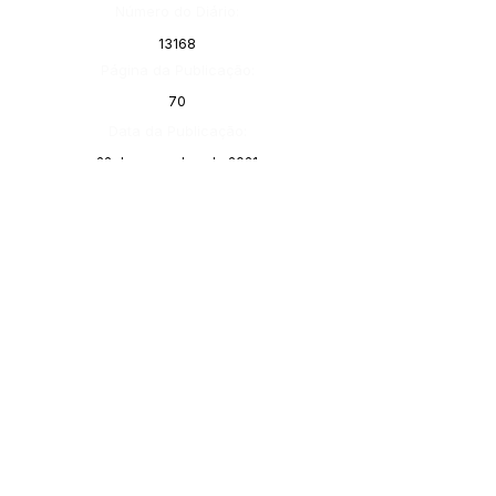
Número do Diário:
13168
Página da Publicação:
70
Data da Publicação:
22 de novembro de 2021
Órgão:
Gabinete do Prefeito
SERVIÇO DE ATENDIMENTO AO 
CIDADÃO (SIC) E OUVIDORIA
Prefeitura de Porto Walter - Estado do 