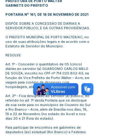
PREFEITURA DE PORTO WALTER
GABINETE DO PREFEITO
PORTARIA Nº 161, DE 18 DE NOVEMBRO DE 2021
DISPÕE SOBRE A CONCESSÃO DE DIÁRIAS A
SERVIDOR PÚBLICO, E DÁ OUTRAS PROVIDÊNCIAS.
O PREFEITO MUNICIPAL DE PORTO WALTER/AC, no
uso de suas atribuições legais e de acordo com o
Estatuto de Servidor do Município:
RESOLVE:
Art. 1º - Conceder o quantitativo de 05 (cinco)
diárias ao servidor (a) GUARSONIO CARLOS MELO
DE SOUZA, inscrito no CPF nº
714.020.802-63
, na
função de Vice Prefeito de Porto Walter – Acre, em
viagem para custeio de despesas com
hospedagem, alimentação e locomoção.
Art. 2º - Fica designado ao servidor (a) público, do
referido no art. 1º desta Portaria que se desloque
de sua sede para os municípios de Cruzeiro do Sul
e Rio Branco – Acre, além de Brasília nos dias, 18,
19 e 22 de Novembro (no estado do Acre) e nos
dias 20 e 21 (fora do estado).
Para participar de encontros em gabinetes de
deputados (as) estadual (Rio Branco) e Federais