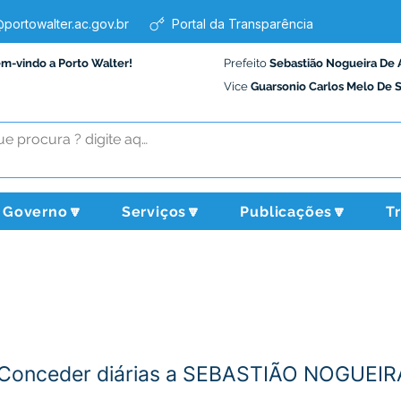
portowalter.ac.gov.br
Portal da Transparência
em-vindo a Porto Walter!
Prefeito
Sebastião Nogueira De 
Vice
Guarsonio Carlos Melo De 
Governo🔽
Serviços🔽
Publicações🔽
T
 - Conceder diárias a SEBASTIÃO NOGUE