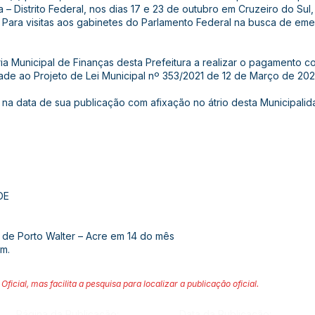
a – Distrito Federal, nos dias 17 e 23 de outubro em Cruzeiro do Sul, 
a. Para visitas aos gabinetes do Parlamento Federal na busca de em
aria Municipal de Finanças desta Prefeitura a realizar o pagamento c
ade ao Projeto de Lei Municipal nº 353/2021 de 12 de Março de 202
gor na data de sua publicação com afixação no átrio desta Municipal
DE
 de Porto Walter – Acre em 14 do mês
um.
Oficial, mas facilita a pesquisa para localizar a publicação oficial.
Página da Publicação:
Data da Publicação: