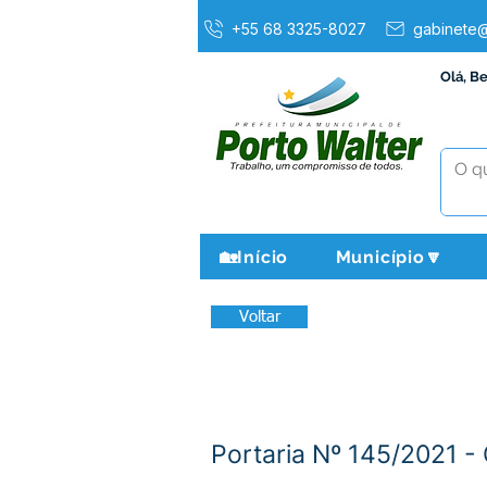
+55 68 3325-8027
gabinete@
Olá, B
🏡Início
Município🔽
Voltar
Portaria Nº 145/2021