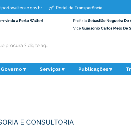
portowalter.ac.gov.br
Portal da Transparência
em-vindo a Porto Walter!
Prefeito
Sebastião Nogueira De 
Vice
Guarsonio Carlos Melo De 
Governo🔽
Serviços🔽
Publicações🔽
T
SORIA E CONSULTORIA