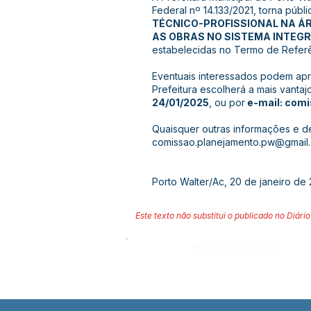
Federal nº 14.133/2021, torna públ
TÉCNICO-PROFISSIONAL NA ÁR
AS OBRAS NO SISTEMA INTEG
estabelecidas no Termo de Refer
Eventuais interessados podem ap
Prefeitura escolherá a mais vanta
24/01/2025
, ou por
e-mail:
comi
Quaisquer outras informações e d
comissao.planejamento.pw@gmail
Porto Walter/Ac, 20 de janeiro de 
Este texto não substitui o publicado no Diário 
Número do Diário: