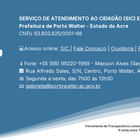
SERVIÇO DE ATENDIMENTO AO CIDADÃO (SIC) 
Prefeitura de Porto Walter - Estado do Acre
CNPJ 
63.603.625/0001-68
💻Acesso online: 
SIC 
| 
Fale Conosco
 | 
Ouvidoria
| 
📱Fone: +55 (68) 99220-1969 - Macson Alves (Sec
🏢 
Rua Alfredo Sales, S/N, Centro, Porto Walter, A
📅 Segunda a sexta, das 7h00 às 13h30
📧 
gabinete@
portowalter
.ac.gov.br
Ferramenta de Transparência const
© 2009-2022. T