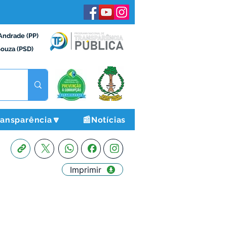
Andrade (PP)
Souza (PSD)
ransparência🔽
📰Notícias
Imprimir