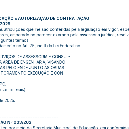
ICAÇÃO E AUTORIZAÇÃO DE CONTRATAÇÃO
/2025
s atribuições que lhe são conferidas pela legislação em vigor, esp
iores, amparado no parecer exarado pela assessoria jurídica, resolv
eguintes termos:
mento no Art. 75, inc. II da Lei Federal no
ERVIÇOS DE ASSESSORIA E CONSUL-
A ÁREA DE ENGENHARIA, VISANDO
ADAS PELO FNDE JUNTO AS OBRAS
NITORAMENTO EXECUÇÃO E CON-
PO.
nze mil reais);
de 2025.
----------------------------------
ÇÃO Nº 003/202
lter, por meio da Secretaria Municipal de Educação, em conformidad