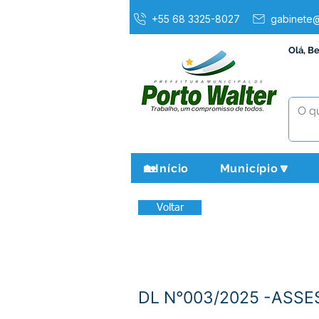
+55 68 3325-8027
gabinete@
Olá, B
🏡Início
Município🔽
Voltar
DL N°003/2025 -ASSE