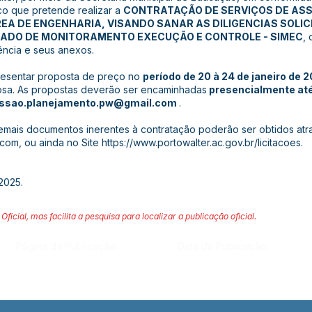
ico que pretende realizar a
CONTRATAÇÃO DE SERVIÇOS DE ASS
EA DE ENGENHARIA, VISANDO SANAR AS DILIGENCIAS SOLIC
RADO DE MONITORAMENTO EXECUÇÃO E CONTROLE - SIMEC
,
ência e seus anexos.
resentar proposta de preço no
período de 20 à 24 de janeiro de 
josa. As propostas deverão ser encaminhadas
presencialmente até 
ssao.planejamento.pw@gmail.com
.
emais documentos inerentes à contratação poderão ser obtidos atra
.com
, ou ainda no Site
https://www.portowalter.ac.gov.br/licitacoes.
2025.
Oficial, mas facilita a pesquisa para localizar a publicação oficial.
Página da Publicação:
Data da Publicação: