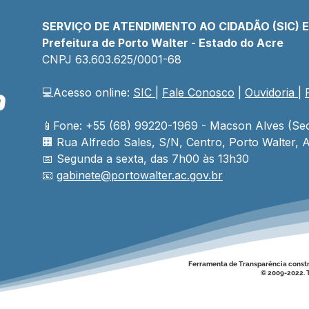
SERVIÇO DE ATENDIMENTO AO CIDADÃO (SIC) 
Prefeitura de Porto Walter - Estado do Acre
CNPJ 
63.603.625/0001-68
💻Acesso online: 
SIC 
| 
Fale Conosco
 | 
Ouvidoria
| 
📱Fone: +55 (68) 99220-1969 - Macson Alves (Sec
🏢 
Rua Alfredo Sales, S/N, Centro, Porto Walter, A
📅 Segunda a sexta, das 7h00 às 13h30
📧 
gabinete@
portowalter
.ac.gov.br
Ferramenta de Transparência const
© 2009-2022. T