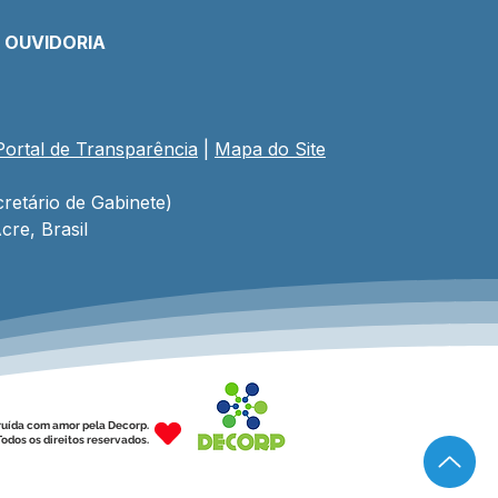
E OUVIDORIA
Portal de Transparência
 | 
Mapa do Site
retário de Gabinete)
cre, Brasil
ruída com amor pela Decorp.
odos os direitos reservados.