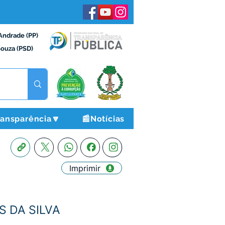
Andrade (PP)
Souza (PSD)
ransparência🔽
📰Notícias
Imprimir
S DA SILVA