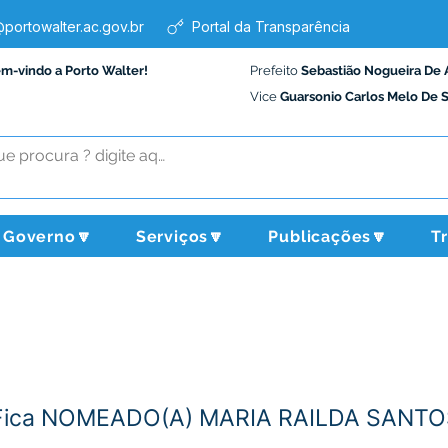
portowalter.ac.gov.br
Portal da Transparência
em-vindo a Porto Walter!
Prefeito
Sebastião Nogueira De 
Vice
Guarsonio Carlos Melo De 
Governo🔽
Serviços🔽
Publicações🔽
T
 Fica NOMEADO(A) MARIA RAILDA SANTO