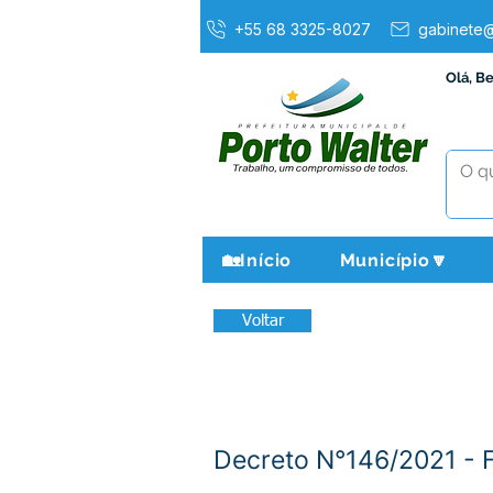
+55 68 3325-8027
gabinete@
Olá, B
🏡Início
Município🔽
Voltar
Decreto N°146/2021 -