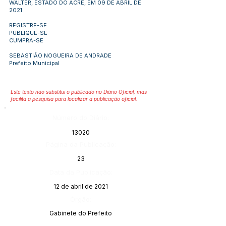
WALTER, ESTADO DO ACRE, EM 09 DE ABRIL DE
2021
REGISTRE-SE
PUBLIQUE-SE
CUMPRA-SE
SEBASTIÃO NOGUEIRA DE ANDRADE
Prefeito Municipal
Este texto não substitui o publicado no Diário Oficial, mas
facilita a pesquisa para localizar a publicação oficial.
Número do Diário:
13020
Página da Publicação:
23
Data da Publicação:
12 de abril de 2021
Órgão:
Gabinete do Prefeito