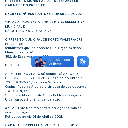
PREFEITURA MUNICIPAL DE PORTO WALTER
GABINETE DO PREFEITO
DECRETO Nº 143/2021, DE 09 DE ABRIL DE 2021
“NOMEIA CARGO COMISSIONADO DA PREFEITURA
MUNICIPAL E
DÁ OUTRAS PROVIDÊNCIAS.”
O PREFEITO MUNICIPAL DE PORTO WALTER-ACRE,
no uso das
atribuições que lhe confere a Lei Orgânica deste
Município e Lei n°
352, de 12 de Março de 2021.
DECRETA:
Art.1º - Fica NOMEADO (a) senhor (a) ANTONIO
GELSON FERREIRA SOMBRA, inscrito no CPF: nº:
700.019.352-24
/ Setor de Varrição,
Capina, Poda de Árvores e Limpeza de Logradouros
– C - CC 01, da
Secretaria Municipal de Obras Públicas, Viação e
Urbanismo, até ulterior deliberação.
Art. 2º - Este Decreto entrará em vigor na data de
sua publicação.
Retroativo ao dia 01 de Abril de 2021.
GABINETE DO PREFEITO MUNICIPAL DE PORTO