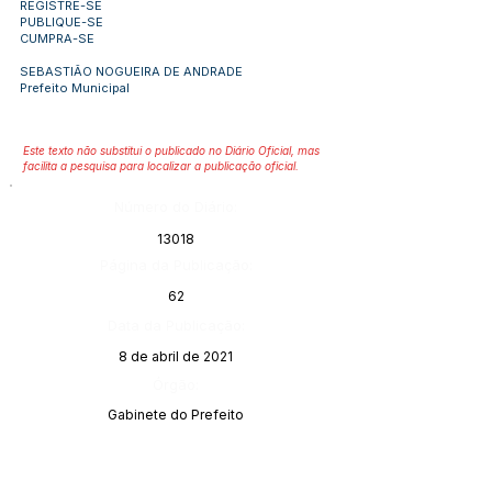
REGISTRE-SE
PUBLIQUE-SE
CUMPRA-SE
SEBASTIÃO NOGUEIRA DE ANDRADE
Prefeito Municipal
Este texto não substitui o publicado no Diário Oficial, mas
facilita a pesquisa para localizar a publicação oficial.
Número do Diário:
13018
Página da Publicação:
62
Data da Publicação:
8 de abril de 2021
Órgão:
Gabinete do Prefeito