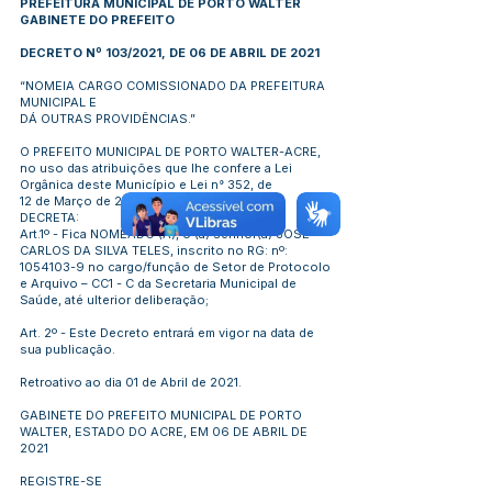
PREFEITURA MUNICIPAL DE PORTO WALTER
GABINETE DO PREFEITO
DECRETO Nº 103/2021, DE 06 DE ABRIL DE 2021
“NOMEIA CARGO COMISSIONADO DA PREFEITURA
MUNICIPAL E
DÁ OUTRAS PROVIDÊNCIAS.”
O PREFEITO MUNICIPAL DE PORTO WALTER-ACRE,
no uso das atribuições que lhe confere a Lei
Orgânica deste Município e Lei n° 352, de
12 de Março de 2021.
DECRETA:
Art.1º - Fica NOMEADO (A), o (a) senhor(a) JOSÉ
CARLOS DA SILVA TELES, inscrito no RG: nº:
1054103-9
no cargo/função de Setor de Protocolo
e Arquivo – CC1 - C da Secretaria Municipal de
Saúde, até ulterior deliberação;
Art. 2º - Este Decreto entrará em vigor na data de
sua publicação.
Retroativo ao dia 01 de Abril de 2021.
GABINETE DO PREFEITO MUNICIPAL DE PORTO
WALTER, ESTADO DO ACRE, EM 06 DE ABRIL DE
2021
REGISTRE-SE