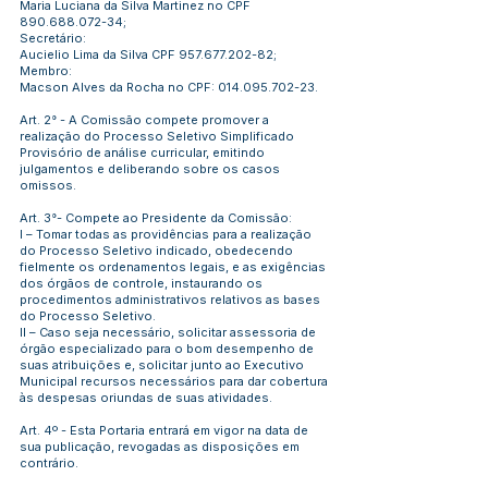
Maria Luciana da Silva Martinez no CPF
890.688.072-34
;
Secretário:
Aucielio Lima da Silva CPF
957.677.202-82
;
Membro:
Macson Alves da Rocha no CPF:
014.095.702-23
.
Art. 2° - A Comissão compete promover a
realização do Processo Seletivo Simplificado
Provisório de análise curricular, emitindo
julgamentos e deliberando sobre os casos
omissos.
Art. 3°- Compete ao Presidente da Comissão:
I – Tomar todas as providências para a realização
do Processo Seletivo indicado, obedecendo
fielmente os ordenamentos legais, e as exigências
dos órgãos de controle, instaurando os
procedimentos administrativos relativos as bases
do Processo Seletivo.
II – Caso seja necessário, solicitar assessoria de
órgão especializado para o bom desempenho de
suas atribuições e, solicitar junto ao Executivo
Municipal recursos necessários para dar cobertura
às despesas oriundas de suas atividades.
Art. 4º - Esta Portaria entrará em vigor na data de
sua publicação, revogadas as disposições em
contrário.