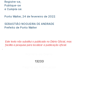
Registre-se,
Publique-se
e Cumpra-se.
Porto Walter, 24 de fevereiro de 2022.
SEBASTIÃO NOGUEIRA DE ANDRADE
Prefeito de Porto Walter
Este texto não substitui o publicado no Diário Oficial, mas
facilita a pesquisa para localizar a publicação oficial.
Número do Diário:
13233
Página da Publicação:
Data da Publicação:
25 de fevereiro de 2022
Órgão:
Gabinete do Prefeito