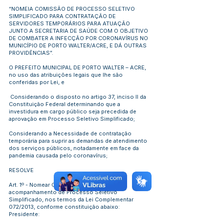
“NOMEIA COMISSÃO DE PROCESSO SELETIVO
SIMPLIFICADO PARA CONTRATAÇÃO DE
SERVIDORES TEMPORÁRIOS PARA ATUAÇÃO
JUNTO A SECRETARIA DE SAÚDE COM O OBJETIVO
DE COMBATER A INFECÇÃO POR CORONAVÍRUS NO
MUNICÍPIO DE PORTO WALTER/ACRE, E DÁ OUTRAS
PROVIDÊNCIAS”.
O PREFEITO MUNICIPAL DE PORTO WALTER – ACRE,
no uso das atribuições legais que lhe são
conferidas por Lei, e
Considerando o disposto no artigo 37, inciso II da
Constituição Federal determinando que a
investidura em cargo público seja precedida de
aprovação em Processo Seletivo Simplificado;
Considerando a Necessidade de contratação
temporária para suprir as demandas de atendimento
dos serviços públicos, notadamente em face da
pandemia causada pelo coronavírus;
RESOLVE
Art. 1º - Nomear Comissão para realização e
acompanhamento de Processo Seletivo
Simplificado, nos termos da Lei Complementar
072/2013, conforme constituição abaixo:
Presidente: