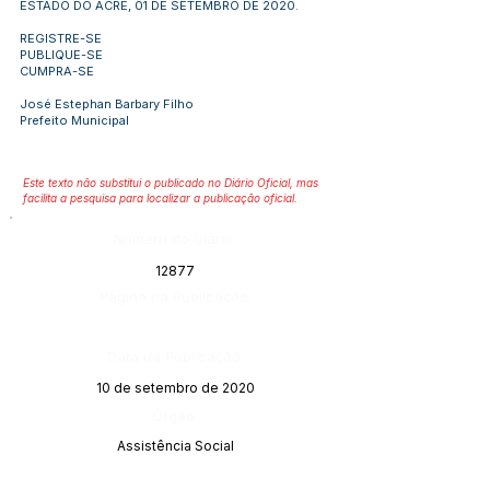
ESTADO DO ACRE, 01 DE SETEMBRO DE 2020.
REGISTRE-SE
PUBLIQUE-SE
CUMPRA-SE
José Estephan Barbary Filho
Prefeito Municipal
Este texto não substitui o publicado no Diário Oficial, mas
facilita a pesquisa para localizar a publicação oficial.
Número do Diário:
12877
Página da Publicação:
Data da Publicação:
10 de setembro de 2020
Órgão:
Assistência Social