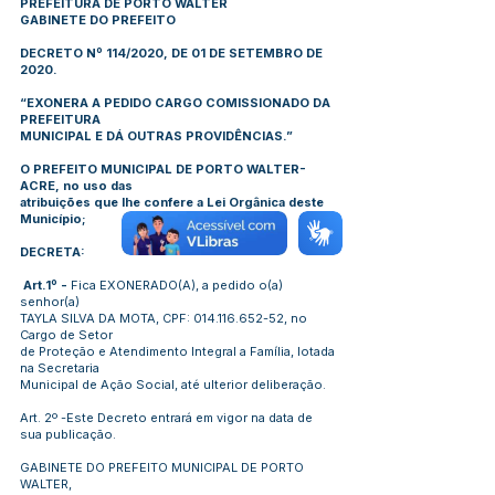
PREFEITURA DE PORTO WALTER
GABINETE DO PREFEITO
DECRETO Nº 114/2020, DE 01 DE SETEMBRO DE
2020.
“EXONERA A PEDIDO CARGO COMISSIONADO DA
PREFEITURA
MUNICIPAL E DÁ OUTRAS PROVIDÊNCIAS.”
O PREFEITO MUNICIPAL DE PORTO WALTER-
ACRE, no uso das
atribuições que lhe confere a Lei Orgânica deste
Município;
DECRETA:
Art.1º -
Fica EXONERADO(A), a pedido o(a)
senhor(a)
TAYLA SILVA DA MOTA, CPF:
014.116.652-52
, no
Cargo de Setor
de Proteção e Atendimento Integral a Família, lotada
na Secretaria
Municipal de Ação Social, até ulterior deliberação.
Art. 2º -Este Decreto entrará em vigor na data de
sua publicação.
GABINETE DO PREFEITO MUNICIPAL DE PORTO
WALTER,