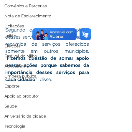
Convênios e Parcerias
Nota de Esclarecimento
Licitações
Segundo o vice-prefeito, a oferta 
Leilão
desses serviços diminuirá a demanda 
reprimida de serviços oferecidos 
Eleições
somente em outros municípios. 
Festival do Milho
“
Fizemos questão de somar apoio 
nessas ações porque sabemos da 
Agricultura
importância desses serviços para 
Limpeza pública
cada cidadão”
, disse.
Esporte
Apoio ao produtor
Saúde
Aniversário da cidade
Tecnologia