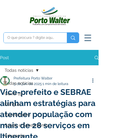
Post
Todas notícias
Prefeitura Porto Walter
Todas notícias
5 de jun. de 2025
1 min de leitura
Vice-prefeito e SEBRAE
Covid-19
alinham estratégias para
Dengue
atender população com
Vacinômetro
mais de 28 serviços em
Saúde e Saneamento
Itinerante
Educação