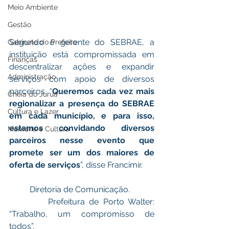
Meio Ambiente
Gestão
Segundo o gerente do SEBRAE, a 
Gabinete do Prefeito
instituição está compromissada em 
Finanças
descentralizar ações e expandir 
Administração
serviços com apoio de diversos 
parceiros. “
Queremos cada vez mais 
Cheia do Juruá
regionalizar a presença do SEBRAE 
Cultura e Lazer
em cada município, e para isso, 
estamos convidando diversos 
Memória e Cultura
parceiros nesse evento que 
promete ser um dos maiores de 
oferta de serviços
”, disse Francimir. 
          Diretoria de Comunicação.
         Prefeitura de Porto Walter: 
“Trabalho, um compromisso de 
todos”.