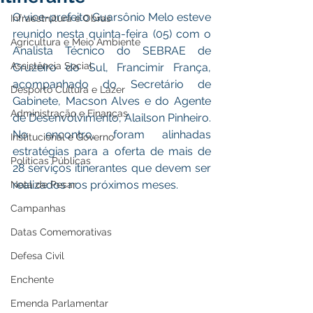
O vice-prefeito Guarsônio Melo esteve 
Infraestrutura e Obras
reunido nesta quinta-feira (05) com o 
Agricultura e Meio Ambiente
Analista Técnico do SEBRAE de 
Assistência Social
Cruzeiro do Sul, Francimir França, 
acompanhado do Secretário de 
Desporto Cultura e Lazer
Gabinete, Macson Alves e do Agente 
Administração e Finanças
de Desenvolvimento, Alailson Pinheiro. 
No encontro, foram alinhadas 
Institucional e Governo
estratégias para a oferta de mais de 
Políticas Públicas
28 serviços itinerantes que devem ser 
realizados nos próximos meses.
Nota de Pesar
Campanhas
Datas Comemorativas
Defesa Civil
Enchente
Emenda Parlamentar