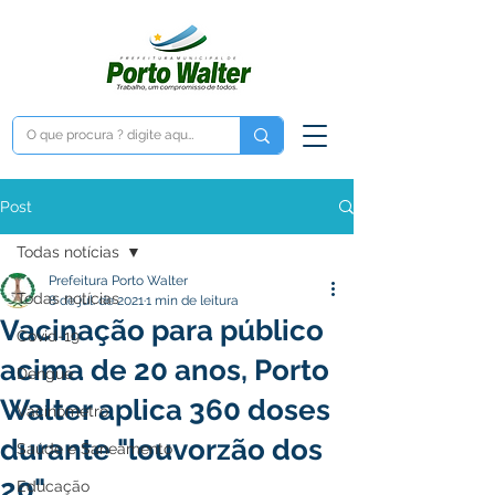
Post
Todas notícias
Prefeitura Porto Walter
Todas notícias
8 de jul. de 2021
1 min de leitura
Vacinação para público
Covid-19
acima de 20 anos, Porto
Dengue
Walter aplica 360 doses
Vacinômetro
durante "louvorzão dos
Saúde e Saneamento
20"
Educação