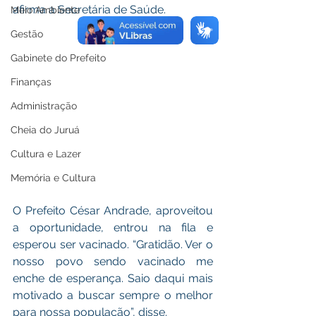
afirma a Secretária de Saúde. 
Meio Ambiente
Gestão
Gabinete do Prefeito
Finanças
Administração
Cheia do Juruá
Cultura e Lazer
Memória e Cultura
O Prefeito César Andrade, aproveitou 
a oportunidade, entrou na fila e 
esperou ser vacinado. “Gratidão. Ver o 
nosso povo sendo vacinado me 
enche de esperança. Saio daqui mais 
motivado a buscar sempre o melhor 
para nossa população”, disse. 