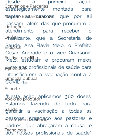
Desde a primeira ação, 
Convênios e Parcerias
estrategicamente montada para 
captar as pessoas que por ali 
Nota de Esclarecimento
passam, além das que procuram o 
Licitações
atendimento para receber o 
Leilão
imunizante, que a Secretária de 
Saúde, Ana Flávia Melo, o Prefeito 
Eleições
César Andrade e o vice Guarsônio 
Festival do Milho
Melo, estudam e procuram meios 
junto aos profissionais de saúde para 
Agricultura
intensificarem a vacinação contra a 
Limpeza pública
COVID-19.
Esporte
“Nesta ação aplicamos 360 doses. 
Apoio ao produtor
Estamos fazendo de tudo para 
Saúde
garantir a vacinação a todas as 
pessoas. Agradeço aos pastores e 
Aniversário da cidade
padres, que abraçaram a causa, e 
Tecnologia
aos nossos profissionais de saúde”, 