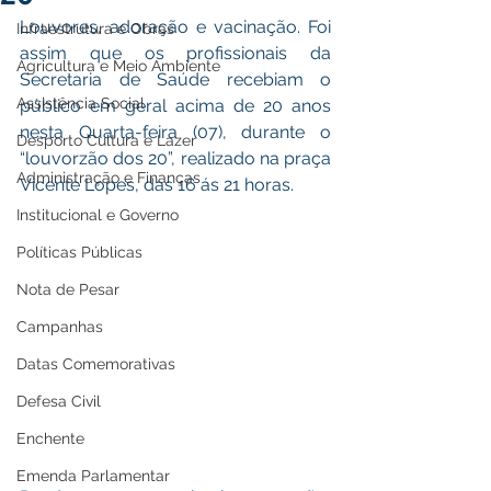
Louvores, adoração e vacinação. Foi 
Infraestrutura e Obras
assim que os profissionais da 
Agricultura e Meio Ambiente
Secretaria de Saúde recebiam o 
Assistência Social
público em geral acima de 20 anos 
nesta Quarta-feira (07), durante o 
Desporto Cultura e Lazer
“louvorzão dos 20”, realizado na praça 
Administração e Finanças
Vicente Lopes, das 16 ás 21 horas. 
Institucional e Governo
Políticas Públicas
Nota de Pesar
Campanhas
Datas Comemorativas
Defesa Civil
Enchente
Emenda Parlamentar