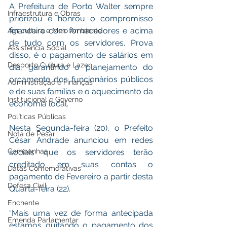
A Prefeitura de Porto Walter sempre 
Infraestrutura e Obras
priorizou e honrou o compromisso 
financeiro com fornecedores e acima 
Agricultura e Meio Ambiente
de tudo com os servidores. Prova 
Assistência Social
disso, é o pagamento de salários em 
Desporto Cultura e Lazer
dia, garantindo o planejamento do 
orçamento dos funcionários públicos 
Administração e Finanças
e de suas famílias e o aquecimento da 
Institucional e Governo
economia local.
Políticas Públicas
Nesta Segunda-feira (20), o Prefeito 
Nota de Pesar
César Andrade anunciou em redes 
Campanhas
sociais que os servidores terão 
creditado em suas contas o 
Datas Comemorativas
pagamento de Fevereiro a partir desta 
Defesa Civil
Quarta-feira (22). 
Enchente
“Mais uma vez de forma antecipada 
Emenda Parlamentar
estamos quitando o pagamento dos 