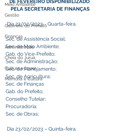
DE FEVEREIRO DISPONIBILIZADO 
Meio Ambiente
PELA SECRETARIA DE FINANÇAS
Gestão
 Dia 22/02/2023 - Quarta-feira.
Gabinete do Prefeito
Finanças
Sec. de Assistência Social;
Sec. de Meio Ambiente;
Administração
Gab. do Vice-Prefeito;
Cheia do Juruá
Sec. de Administração;
Cultura e Lazer
Sec. de Planejamento;
Sec. de Agricultura;
Memória e Cultura
Sec. de Finanças
Gab. do Prefeito;
Conselho Tutelar;
Procuradoria;
Sec. de Obras;
 Dia 23/02/2023 – Quinta-feira.