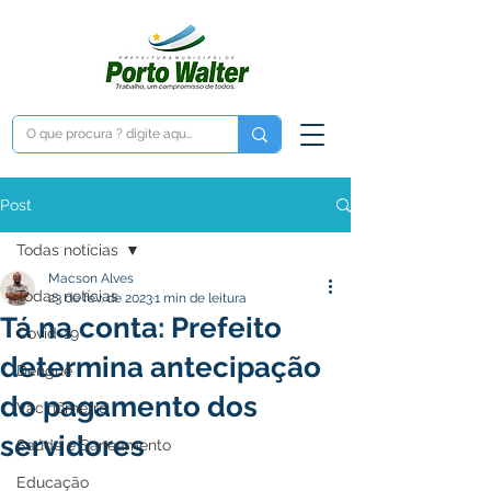
Post
Todas notícias
Macson Alves
Todas notícias
23 de fev. de 2023
1 min de leitura
Tá na conta: Prefeito
Covid-19
determina antecipação
Dengue
do pagamento dos
Vacinômetro
servidores
Saúde e Saneamento
Educação