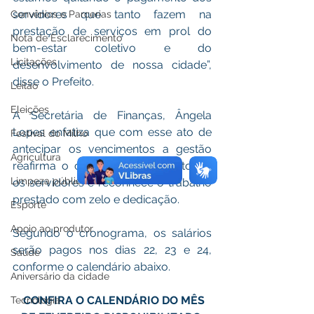
servidores que tanto fazem na 
Convênios e Parcerias
prestação de serviços em prol do 
Nota de Esclarecimento
bem-estar coletivo e do 
Licitações
desenvolvimento de nossa cidade”, 
disse o Prefeito. 
Leilão
Eleições
A Secretária de Finanças, Ângela 
Lopes enfatiza que com esse ato de 
Festival do Milho
antecipar os vencimentos a gestão 
Agricultura
reafirma o compromisso com todos 
Limpeza pública
os servidores e reconhece o trabalho 
prestado com zelo e dedicação. 
Esporte
Apoio ao produtor
Segundo o cronograma, os salários 
serão pagos nos dias 22, 23 e 24, 
Saúde
conforme o calendário abaixo.
Aniversário da cidade
  CONFIRA O CALENDÁRIO DO MÊS 
Tecnologia