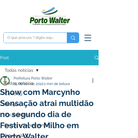
Post
Todas notícias
Prefeitura Porto Walter
Todas notícias
25 de set. de 2022
1 min de leitura
Show com Marcynho
Covid-19
Sensação atrai multidão
Dengue
no segundo dia de
Vacinômetro
Festival do Milho em
Saúde e Saneamento
Porto Walter
Educação