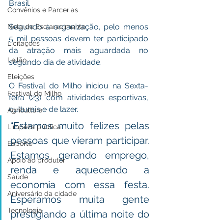
Brasil. 
Convênios e Parcerias
Segundo a organização, pelo menos 
Nota de Esclarecimento
5 mil pessoas devem ter participado 
Licitações
da atração mais aguardada no 
Leilão
segundo dia de atividade. 
Eleições
O Festival do Milho iniciou na Sexta-
Festival do Milho
feira (23) com atividades esportivas, 
culturais e de lazer.
Agricultura
“Estamos muito felizes pelas 
Limpeza pública
pessoas que vieram participar. 
Esporte
Estamos gerando emprego, 
Apoio ao produtor
renda e aquecendo a 
Saúde
economia com essa festa. 
Aniversário da cidade
Esperamos muita gente 
Tecnologia
prestigiando a última noite do 