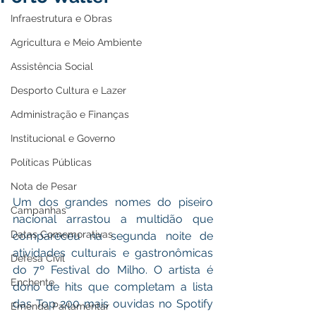
Infraestrutura e Obras
Agricultura e Meio Ambiente
Assistência Social
Desporto Cultura e Lazer
Administração e Finanças
Institucional e Governo
Políticas Públicas
Nota de Pesar
Um dos grandes nomes do piseiro 
Campanhas
nacional arrastou a multidão que 
Datas Comemorativas
compareceu na segunda noite de 
atividades culturais e gastronômicas 
Defesa Civil
do 7º Festival do Milho. O artista é 
Enchente
dono de hits que completam a lista 
das Top 200 mais ouvidas no Spotify 
Emenda Parlamentar