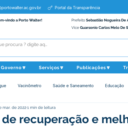
portowalter.ac.gov.br
Portal da Transparência
em-vindo a Porto Walter!
Prefeito
Sebastião Nogueira De 
Vice
Guarsonio Carlos Melo De 
Governo🔽
Serviços🔽
Publicações🔽
T
gue
Vacinômetro
Saúde e Saneamento
Educação
e mar. de 2022
1 min de leitura
Assistência Social
Desporto Cultura e Lazer
Administraçã
 de recuperação e melh