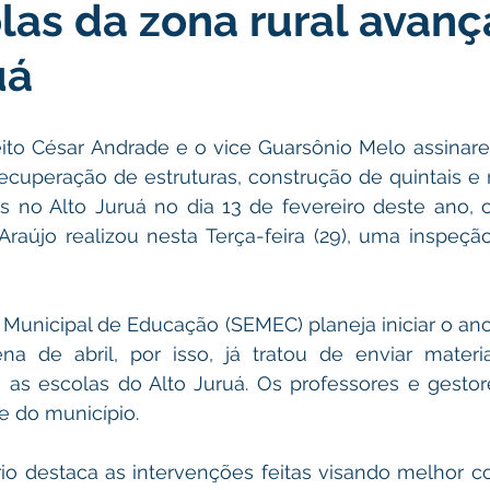
las da zona rural avan
icas Públicas
Nota de Pesar
Campanhas
Datas Come
uá
Emenda Parlamentar
Convênios e Parcerias
Nota de Escl
eito César Andrade e o vice Guarsônio Melo assinar
recuperação de estruturas, construção de quintais e
ões
Festival do Milho
Agricultura
Limpeza pública
s no Alto Juruá no dia 13 de fevereiro deste ano, o
Araújo realizou nesta Terça-feira (29), uma inspeçã
Aniversário da cidade
na de abril, por isso, já tratou de enviar materiai
as escolas do Alto Juruá. Os professores e gestor
e do município.