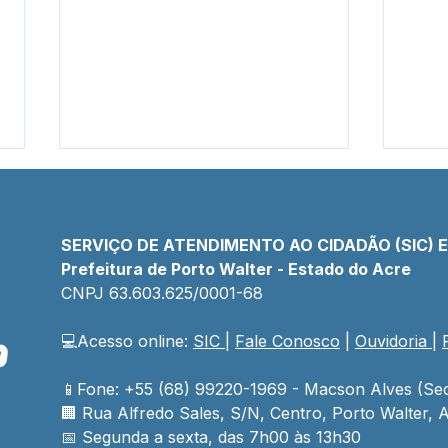
SERVIÇO DE ATENDIMENTO AO CIDADÃO (SIC) 
Prefeitura de Porto Walter - Estado do Acre
CNPJ 
63.603.625/0001-68
💻Acesso online: 
SIC 
| 
Fale Conosco
 | 
Ouvidoria
| 
Prefeito e Secretário
Ano 
reúnem 85 catraieiros e
com
asseguram transporte
estr
📱Fone: +55 (68) 99220-1969 - Macson Alves (Sec
escolar para toda a rede
para
🏢 
Rua Alfredo Sales, S/N, Centro, Porto Walter, A
escolar rural
da 
📅 Segunda a sexta, das 7h00 às 13h30