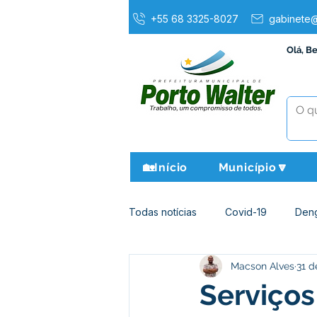
+55 68 3325-8027
gabinete@
Olá, B
🏡Início
Município🔽
Todas notícias
Covid-19
Den
Macson Alves
31 d
Agricultura e Meio Ambiente
Serviços