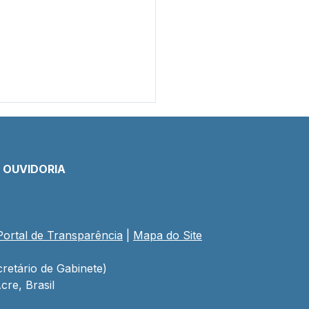
E OUVIDORIA
Portal de Transparência
 | 
Mapa do Site
letivo da zona rural
eça com ação
atégica da Prefeitura
retário de Gabinete)
 qualificar professores
cre, Brasil
Educação do Campo