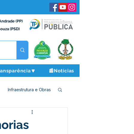
Andrade (PP)
Souza (PSD)
ransparência🔽
📰Notícias
Infraestrutura e Obras
o e Finanças
orias