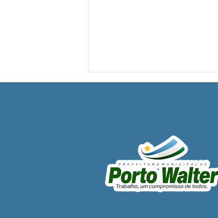
Porto Walter conquista 3º
lugar em evolução da
Alfabetização no Acre