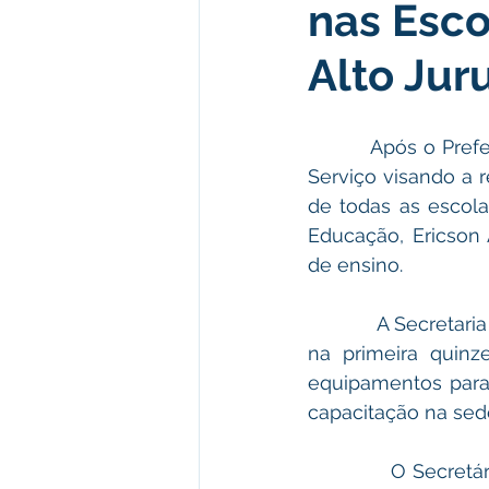
nas Esco
Institucional e Governo
Polít
Alto Jur
Defesa Civil
Enchente
Após o Pref
Serviço visando a 
Licitações
Leilão
Eleiç
de todas as escola
Educação, Ericson 
de ensino. 
Apoio ao produtor
Saúde
            A Secretaria Municipal de Educação (SEMEC) planeja iniciar o ano letivo de 2022 
na primeira quinze
equipamentos para 
capacitação na sed
            O Secretário destaca as intervenções feitas visando melhor comodidade aos 