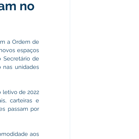
çam no
morativas
arecimento
em a Ordem de 
 novos espaços 
Esporte
 Secretário de 
o nas unidades 
s, carteiras e 
es passam por 