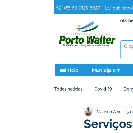
+55 68 3325-8027
gabinete@
Olá, B
🏡Início
Município🔽
Todas notícias
Covid-19
Den
Macson Alves
25 d
Agricultura e Meio Ambiente
Serviço