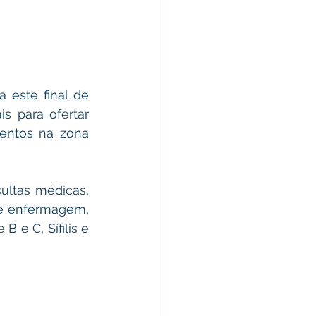
morativas
arecimento
este final de 
s para ofertar 
Esporte
entos na zona 
ltas médicas, 
e enfermagem, 
 e C, Sífilis e 