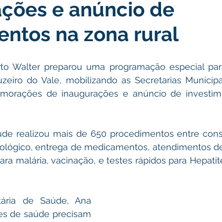
ções e anúncio de
icas Públicas
Nota de Pesar
Campanhas
Datas Come
entos na zona rural
Emenda Parlamentar
Convênios e Parcerias
Nota de Escl
rto Walter preparou uma programação especial para 
eiro do Vale, mobilizando as Secretarias Municipai
ões
Festival do Milho
Agricultura
Limpeza pública
morações de inaugurações e anúncio de investim
Aniversário da cidade
úde realizou mais de 650 procedimentos entre consu
ológico, entrega de medicamentos, atendimentos d
a malária, vacinação, e testes rápidos para Hepatite B
ária de Saúde, Ana 
es de saúde precisam 