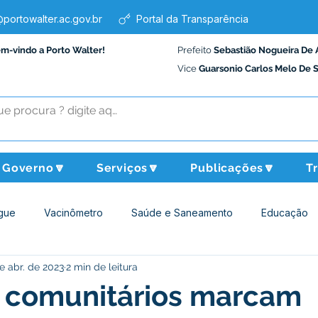
portowalter.ac.gov.br
Portal da Transparência
em-vindo a Porto Walter!
Prefeito
Sebastião Nogueira De 
Vice
Guarsonio Carlos Melo De 
Governo🔽
Serviços🔽
Publicações🔽
T
gue
Vacinômetro
Saúde e Saneamento
Educação
e abr. de 2023
2 min de leitura
Assistência Social
Desporto Cultura e Lazer
Administraçã
s comunitários marcam