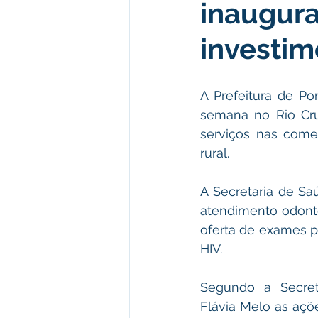
inaugura
Institucional e Governo
Polít
investim
Defesa Civil
Enchente
A Prefeitura de Po
semana no Rio Cruz
Licitações
Leilão
Eleiç
serviços nas come
rural. 
Apoio ao produtor
Saúde
A Secretaria de Sa
atendimento odont
oferta de exames par
HIV.
Segundo a Secret
Flávia Melo as açõ