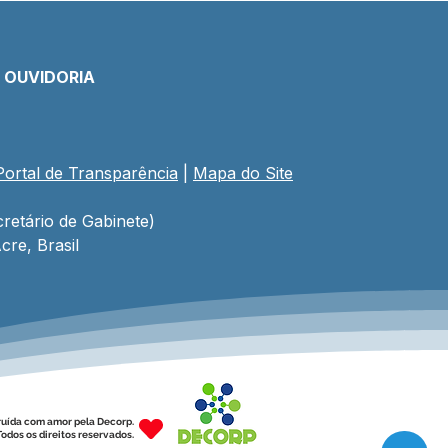
E OUVIDORIA
Portal de Transparência
 | 
Mapa do Site
comemoração aos 34
 de Porto Walter,
eito César Andrade
retário de Gabinete)
riza R$ 1,7 milhão em
cre, Brasil
stimentos para obras e
rte
ruída com amor pela Decorp.
odos os direitos reservados.