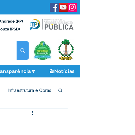
Andrade (PP)
Souza (PSD)
ransparência🔽
📰Notícias
Infraestrutura e Obras
o e Finanças