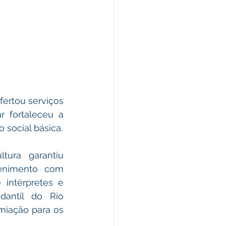
ertou serviços 
 fortaleceu a 
atuação na garantia dos direitos das crianças e adolescentes na proteção social básica. 
ura garantiu 
tenimento com 
 intérpretes e 
antil do Rio 
miação para os 