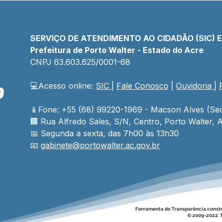
SERVIÇO DE ATENDIMENTO AO CIDADÃO (SIC) 
Prefeitura de Porto Walter - Estado do Acre
CNPJ 
63.603.625/0001-68
💻Acesso online: 
SIC 
| 
Fale Conosco
 | 
Ouvidoria
| 
Prefeito e vice ampliam
Em 
estrutura da Prefeitura com
anos
entrega de 06 novos
Pref
📱Fone: +55 (68) 99220-1969 - Macson Alves (Sec
veículos para fortalecer
auto
🏢 
Rua Alfredo Sales, S/N, Centro, Porto Walter, A
serviços públicos
inve
📅 Segunda a sexta, das 7h00 às 13h30
espo
📧 
gabinete@
portowalter
.ac.gov.br
Ferramenta de Transparência const
© 2009-2022. T