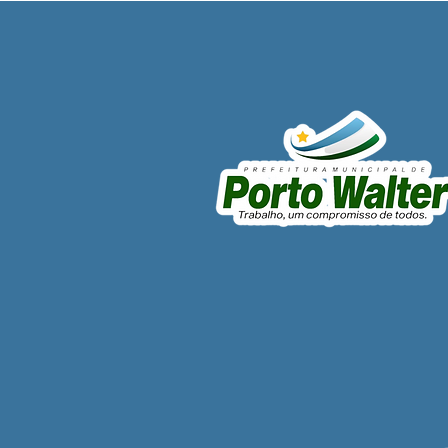
Prefeito e vice realizam
entrega de motores e
reforçam capacidade
operacional das Secretarias
Municipais