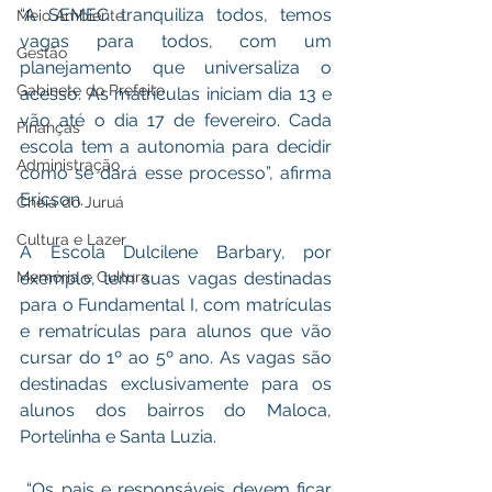
“A SEMEC tranquiliza todos, temos 
Meio Ambiente
vagas para todos, com um 
Gestão
planejamento que universaliza o 
Gabinete do Prefeito
acesso. As matrículas iniciam dia 13 e 
vão até o dia 17 de fevereiro. Cada 
Finanças
escola tem a autonomia para decidir 
Administração
como se dará esse processo”, afirma 
Ericson. 
Cheia do Juruá
Cultura e Lazer
A Escola Dulcilene Barbary, por 
Memória e Cultura
exemplo, tem suas vagas destinadas 
para o Fundamental I, com matrículas 
e rematrículas para alunos que vão 
cursar do 1º ao 5º ano. As vagas são 
destinadas exclusivamente para os 
alunos dos bairros do Maloca, 
Portelinha e Santa Luzia. 
 “Os pais e responsáveis devem ficar 