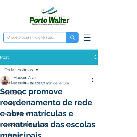
Post
Todas notícias
Macson Alves
Todas notícias
10 de fev. de 2023
2 min de leitura
Semec promove
Covid-19
reordenamento de rede
Dengue
e abre matrículas e
Vacinômetro
rematrículas das escolas
Saúde e Saneamento
municipais
Educação