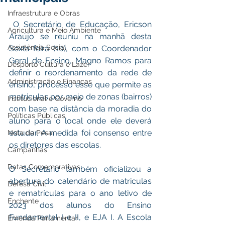
Infraestrutura e Obras
O Secretário de Educação, Ericson 
Agricultura e Meio Ambiente
Araújo se reuniu na manhã desta 
Assistência Social
Sexta-feira (10), com o Coordenador 
Geral de Ensino, Magno Ramos para 
Desporto Cultura e Lazer
definir o reordenamento da rede de 
Administração e Finanças
ensino, processo esse que permite as 
matriculas por meio de zonas (bairros) 
Institucional e Governo
com base na distância da moradia do 
Políticas Públicas
aluno para o local onde ele deverá 
estudar. A medida foi consenso entre 
Nota de Pesar
os diretores das escolas. 
Campanhas
Datas Comemorativas
O Secretário também oficializou a 
abertura do calendário de matriculas 
Defesa Civil
e rematrículas para o ano letivo de 
Enchente
2023 dos alunos do Ensino 
Fundamental I e II, e EJA I. A Escola 
Emenda Parlamentar