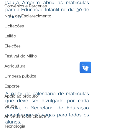
Isaura Amorim abriu as matrículas 
Convênios e Parcerias
para a Educação Infantil no dia 30 de 
Nota de Esclarecimento
Janeiro. 
Licitações
Leilão
Eleições
Festival do Milho
Agricultura
Limpeza pública
Esporte
A partir do calendário de matrículas 
Apoio ao produtor
que deve ser divulgado por cada 
Saúde
escola, o Secretário de Educação 
garante que há vagas para todos os 
Aniversário da cidade
alunos. 
Tecnologia