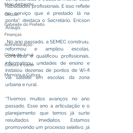
Meio Ambiente
habilidades profissionais. E isso reflete 
no serviço que é prestado lá na 
Gestão
ponta”, destaca o Secretário, Ericson 
Gabinete do Prefeito
Araújo. 
Finanças
 No ano passado, a SEMEC construiu, 
Administração
reformou e ampliou escolas, 
Cheia do Juruá
contratou e qualificou profissionais, 
informatizou unidades de ensino e 
Cultura e Lazer
instalou dezenas de pontos de Wi-fi 
Memória e Cultura
via satélite em escolas da zona 
urbana e rural. 
“Tivemos muitos avanços no ano 
passado. Esse ano a articulação e o 
planejamento que temos já surte 
resultados imediatos. Estamos 
promovendo um processo seletivo, já 