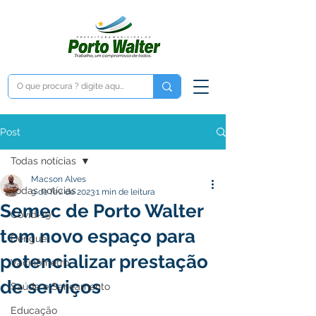
Post
Todas notícias
Macson Alves
Todas notícias
9 de fev. de 2023
1 min de leitura
Semec de Porto Walter
Covid-19
tem novo espaço para
Dengue
potencializar prestação
Vacinômetro
de serviços
Saúde e Saneamento
Educação