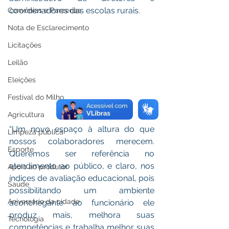
coordenadores das escolas rurais. 
Convênios e Parcerias
Nota de Esclarecimento
Licitações
Leilão
Eleições
Festival do Milho
Agricultura
“Um novo espaço à altura do que 
Limpeza pública
nossos colaboradores merecem. 
Esporte
Queremos ser referência no 
atendimento ao público, e claro, nos 
Apoio ao produtor
índices de avaliação educacional, pois 
Saúde
possibilitando um ambiente 
Aniversário da cidade
aconchegante ao funcionário ele 
produz mais, melhora suas 
Tecnologia
competências e trabalha melhor suas 