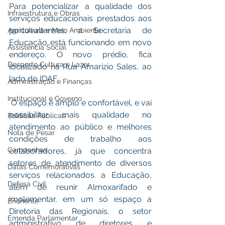
Para potencializar a qualidade dos 
Infraestrutura e Obras
serviços educacionais prestados aos 
portovaltenses, a Secretaria de 
Agricultura e Meio Ambiente
Educação está funcionando em novo 
Assistência Social
endereço. O novo prédio, fica 
Desporto Cultura e Lazer
localizado na Rua Amarízio Sales, ao 
lado do IDAF. 
Administração e Finanças
Institucional e Governo
 O espaço é amplo e confortável, e vai 
possibilitar mais qualidade no 
Políticas Públicas
atendimento ao público e melhores 
Nota de Pesar
condições de trabalho aos 
Campanhas
colaboradores, já que concentra 
setores de atendimento de diversos 
Datas Comemorativas
serviços relacionados a Educação, 
Defesa Civil
além de reunir Almoxarifado e 
implementar, em um só espaço a 
Enchente
Diretoria das Regionais, o setor 
Emenda Parlamentar
administrativo de diretores e 