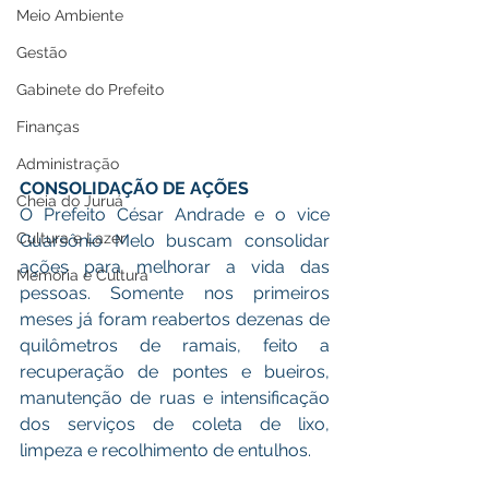
Meio Ambiente
Gestão
Gabinete do Prefeito
Finanças
Administração
CONSOLIDAÇÃO DE AÇÕES
Cheia do Juruá
O Prefeito César Andrade e o vice 
Cultura e Lazer
Guarsônio Melo buscam consolidar 
ações para melhorar a vida das 
Memória e Cultura
pessoas. Somente nos primeiros 
meses já foram reabertos dezenas de 
quilômetros de ramais, feito a 
recuperação de pontes e bueiros, 
manutenção de ruas e intensificação 
dos serviços de coleta de lixo, 
limpeza e recolhimento de entulhos.