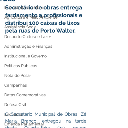
Secretário de obras entrega 
Infraestrutura e Obras
fardamento a profissionais e 
Agricultura e Meio Ambiente
distribui 100 caixas de lixos 
Assistência Social
pela ruas de Porto Walter.
Desporto Cultura e Lazer
Administração e Finanças
Institucional e Governo
Políticas Públicas
Nota de Pesar
Campanhas
Datas Comemorativas
Defesa Civil
O Secretário Municipal de Obras, Zé 
Enchente
Maria Branco, entregou na tarde 
Emenda Parlamentar
desta Quarta-feira (23), novos 