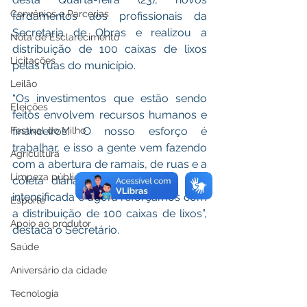
Convênios e Parcerias
fardamentos aos profissionais da 
Secretaria de Obras e realizou a 
Nota de Esclarecimento
distribuição de 100 caixas de lixos 
Licitações
pelas ruas do município. 
Leilão
“Os investimentos que estão sendo 
Eleições
feitos envolvem recursos humanos e 
Festival do Milho
financeiros. O nosso esforço é 
trabalhar, e isso a gente vem fazendo 
Agricultura
com a abertura de ramais, de ruas e a 
Limpeza pública
coleta diária de lixo que tem sido 
intensificada e agora reforçamos com 
Esporte
a distribuição de 100 caixas de lixos”, 
Apoio ao produtor
destaca o Secretário. 
Saúde
Aniversário da cidade
Tecnologia