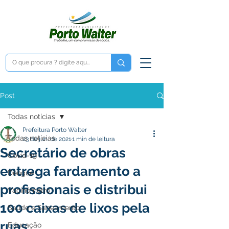
Post
Todas notícias
Prefeitura Porto Walter
Todas notícias
23 de jun. de 2021
1 min de leitura
Secretário de obras
Covid-19
entrega fardamento a
Dengue
profissionais e distribui
Vacinômetro
100 caixas de lixos pela
Saúde e Saneamento
ruas
Educação