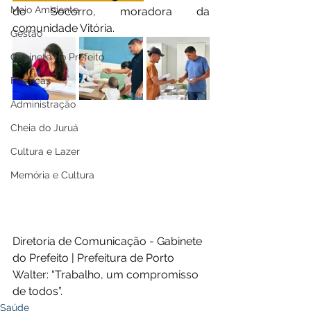
Meio Ambiente
do Socorro, moradora da 
comunidade Vitória.
Gestão
Gabinete do Prefeito
Finanças
Administração
Cheia do Juruá
Cultura e Lazer
Memória e Cultura
Diretoria de Comunicação - Gabinete 
do Prefeito | Prefeitura de Porto 
Walter: “Trabalho, um compromisso 
de todos”.
Saúde