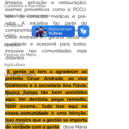
limpeza, extração e restauração), 
Convênios e Parcerias
exames preventivos como o PCCU, 
Nota de Esclarecimento
além de consultas médicas e pré-
natal. A iniciativa faz parte do 
Licitações
compromisso da gestão do prefeito 
Leilão
César Andrade em garantir saúde de 
qualidade e acessível para todos, 
Eleições
inclusive nas comunidades mais 
Festival do Milho
distantes.
Agricultura
“
A gente só tem a agradecer ao 
Limpeza pública
prefeito César Andrade, ao vice 
Esporte
Guarsonio e à secretária Ana Flávia. 
Nunca fomos tão bem assistidos 
Apoio ao produtor
aqui. Ver dentista, pegar remédio, 
Saúde
fazer exame… tudo isso aqui na 
nossa comunidade é uma bênção. 
Aniversário da cidade
Isso mostra que a gestão se importa 
Tecnologia
de verdade com a gente
.”, disse Maria 