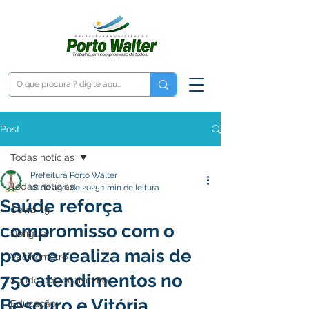
Post
Todas notícias
Prefeitura Porto Walter
Todas notícias
18 de ago. de 2025
1 min de leitura
Saúde reforça
Covid-19
compromisso com o
Dengue
povo e realiza mais de
Vacinômetro
750 atendimentos no
Saúde e Saneamento
Besouro e Vitória
Educação