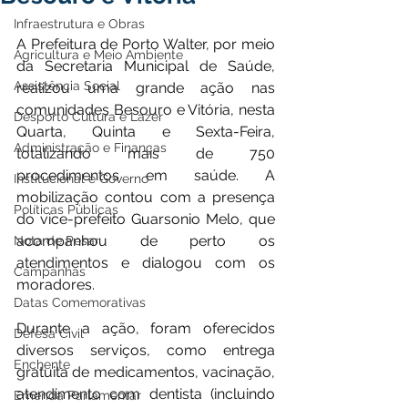
Infraestrutura e Obras
A Prefeitura de Porto Walter, por meio 
Agricultura e Meio Ambiente
da Secretaria Municipal de Saúde, 
Assistência Social
realizou uma grande ação nas 
comunidades Besouro e Vitória, nesta 
Desporto Cultura e Lazer
Quarta, Quinta e Sexta-Feira, 
Administração e Finanças
totalizando mais de 750 
procedimentos em saúde. A 
Institucional e Governo
mobilização contou com a presença 
Políticas Públicas
do vice-prefeito Guarsonio Melo, que 
acompanhou de perto os 
Nota de Pesar
atendimentos e dialogou com os 
Campanhas
moradores.
Datas Comemorativas
Durante a ação, foram oferecidos 
Defesa Civil
diversos serviços, como entrega 
Enchente
gratuita de medicamentos, vacinação, 
atendimento com dentista (incluindo 
Emenda Parlamentar