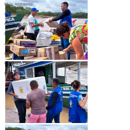
Meio Ambiente
Gestão
Gabinete do Prefeito
Finanças
Administração
Cheia do Juruá
Cultura e Lazer
Memória e Cultura