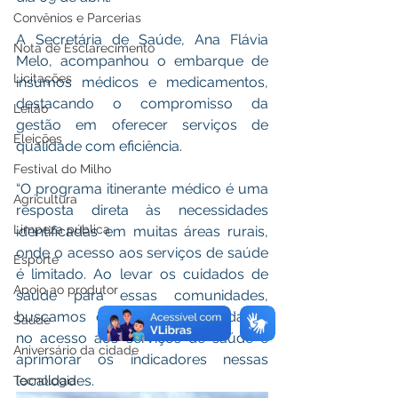
Convênios e Parcerias
A Secretária de Saúde, Ana Flávia 
Nota de Esclarecimento
Melo, acompanhou o embarque de 
Licitações
insumos médicos e medicamentos, 
destacando o compromisso da 
Leilão
gestão em oferecer serviços de 
Eleições
qualidade com eficiência.
Festival do Milho
“O programa itinerante médico é uma 
Agricultura
resposta direta às necessidades 
Limpeza pública
identificadas em muitas áreas rurais, 
onde o acesso aos serviços de saúde 
Esporte
é limitado. Ao levar os cuidados de 
Apoio ao produtor
saúde para essas comunidades, 
buscamos diminuir as disparidades 
Saúde
no acesso aos serviços de saúde e 
Aniversário da cidade
aprimorar os indicadores nessas 
localidades.
Tecnologia