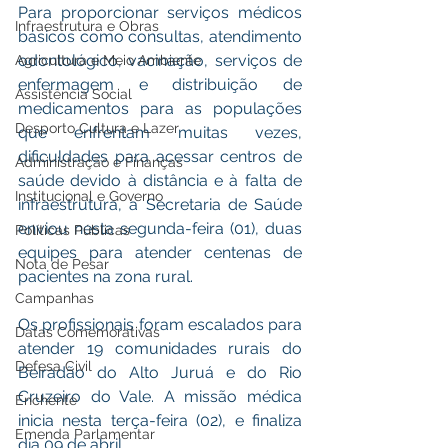
Para proporcionar serviços médicos 
Infraestrutura e Obras
básicos como consultas, atendimento 
odontológico, vacinação, serviços de 
Agricultura e Meio Ambiente
enfermagem e distribuição de 
Assistência Social
medicamentos para as populações 
Desporto Cultura e Lazer
que enfrentam muitas vezes, 
dificuldades para acessar centros de 
Administração e Finanças
saúde devido à distância e à falta de 
Institucional e Governo
infraestrutura, a Secretaria de Saúde 
enviou nesta segunda-feira (01), duas 
Políticas Públicas
equipes para atender centenas de 
Nota de Pesar
pacientes na zona rural.
Campanhas
Os profissionais foram escalados para 
Datas Comemorativas
atender 19 comunidades rurais do 
Defesa Civil
Beiradão do Alto Juruá e do Rio 
Cruzeiro do Vale. A missão médica 
Enchente
inicia nesta terça-feira (02), e finaliza 
Emenda Parlamentar
dia 09 de abril.