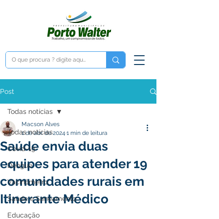
Post
Todas notícias
Macson Alves
Todas notícias
1 de abr. de 2024
1 min de leitura
Saúde envia duas
Covid-19
equipes para atender 19
Dengue
comunidades rurais em
Vacinômetro
Itinerante Médico
Saúde e Saneamento
Educação