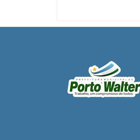
Prefeito César anuncia
recuperação da UBS do
Besouro e reforça
investimentos na saúde
rural