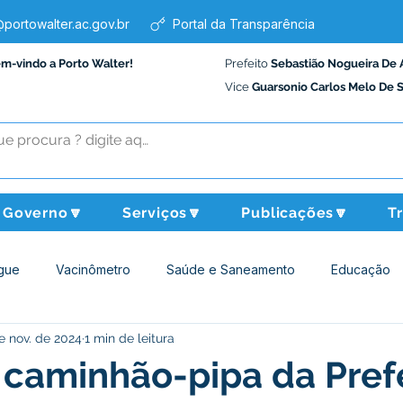
portowalter.ac.gov.br
Portal da Transparência
em-vindo a Porto Walter!
Prefeito
Sebastião Nogueira De 
Vice
Guarsonio Carlos Melo De 
Governo🔽
Serviços🔽
Publicações🔽
T
gue
Vacinômetro
Saúde e Saneamento
Educação
e nov. de 2024
1 min de leitura
Assistência Social
Desporto Cultura e Lazer
Administraçã
 caminhão-pipa da Pref