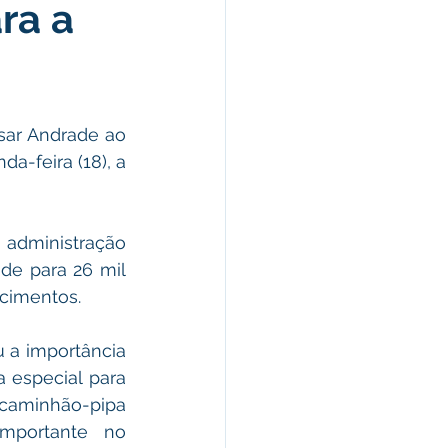
ra a
morativas
arecimento
sar Andrade ao 
-feira (18), a 
Esporte
administração 
de para 26 mil 
ecimentos.
 a importância 
 especial para 
minhão-pipa 
mportante no 