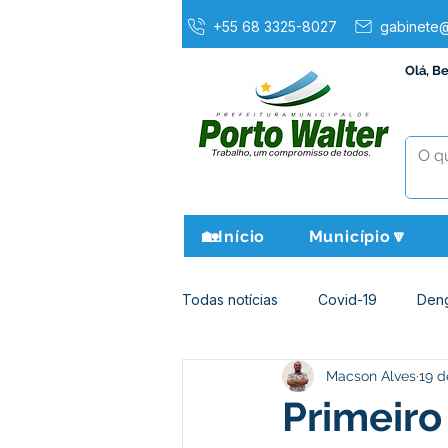
+55 68 3325-8027
gabinete@
Olá, B
🏡Início
Município🔽
Todas notícias
Covid-19
Den
Macson Alves
19 d
Agricultura e Meio Ambiente
Primeiro