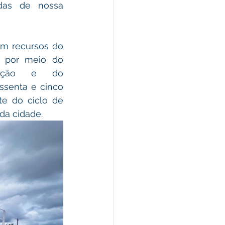
as de nossa 
om recursos do 
 por meio do 
ração e do 
senta e cinco 
te do ciclo de 
 da cidade.