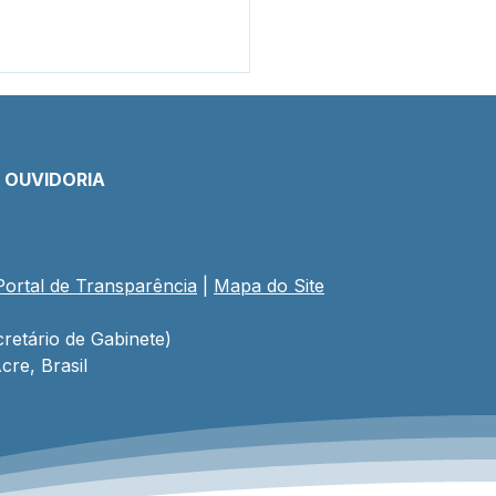
E OUVIDORIA
Portal de Transparência
 | 
Mapa do Site
e vai atender 9
nidades rurais em
 um itinerante nos rios
retário de Gabinete)
arapés do Alto Juruá.
cre, Brasil