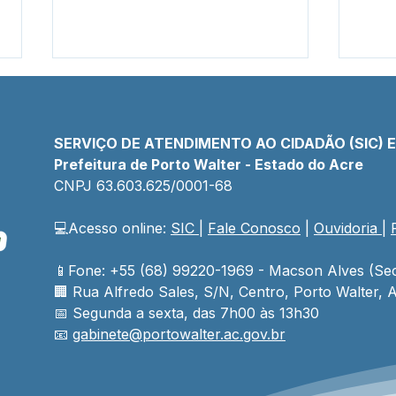
SERVIÇO DE ATENDIMENTO AO CIDADÃO (SIC) 
Prefeitura de Porto Walter - Estado do Acre
CNPJ 
63.603.625/0001-68
💻Acesso online: 
SIC 
| 
Fale Conosco
 | 
Ouvidoria
| 
Servidores da saúde
Saúd
participam de formação
comu
para combater desnutrição
mais
📱Fone: +55 (68) 99220-1969 - Macson Alves (Sec
infantil no SUS
e ig
🏢 
Rua Alfredo Sales, S/N, Centro, Porto Walter, A
📅 Segunda a sexta, das 7h00 às 13h30
📧 
gabinete@
portowalter
.ac.gov.br