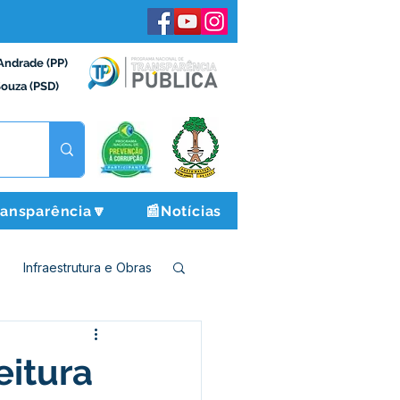
Andrade (PP)
Souza (PSD)
ransparência🔽
📰Notícias
Infraestrutura e Obras
o e Finanças
eitura