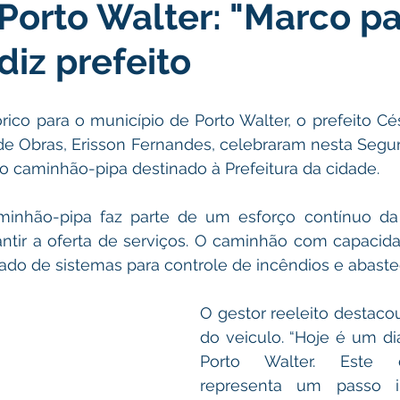
Porto Walter: "Marco pa
icas Públicas
Nota de Pesar
Campanhas
Datas Come
diz prefeito
Emenda Parlamentar
Convênios e Parcerias
Nota de Escl
ico para o município de Porto Walter, o prefeito Cé
de Obras, Erisson Fernandes, celebraram nesta Segunda
ões
Festival do Milho
Agricultura
Limpeza pública
o caminhão-pipa destinado à Prefeitura da cidade.
minhão-pipa faz parte de um esforço contínuo da 
Aniversário da cidade
antir a oferta de serviços. O caminhão com 
capacida
tado de sistemas para controle de incêndios e abast
O gestor reeleito destacou
do veiculo. “Hoje é um dia
Porto Walter. Este ca
representa um passo i