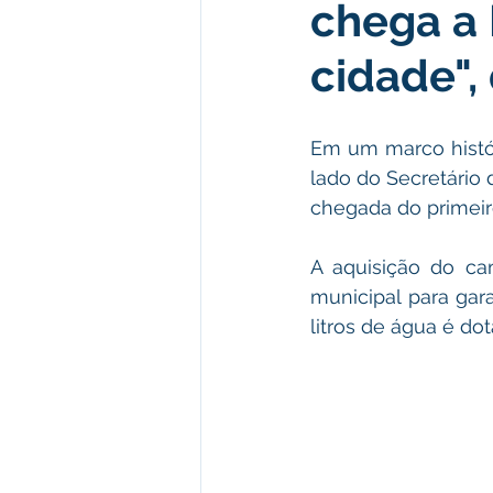
chega a 
Institucional e Governo
Polít
cidade", 
Defesa Civil
Enchente
Em um marco histór
lado do Secretário 
Licitações
Leilão
Eleiç
chegada do primeir
A aquisição do ca
Apoio ao produtor
Saúde
municipal para gar
litros de água é do