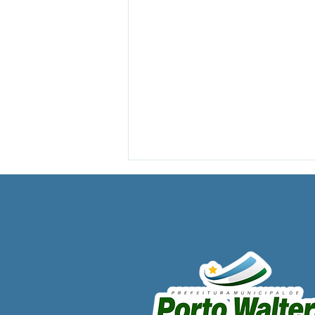
12 de junho: Feliz Dia dos
Namorados!