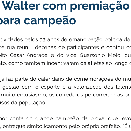
o Walter com premiação
icas Públicas
Nota de Pesar
Campanhas
Datas Come
 para campeão
Emenda Parlamentar
Convênios e Parcerias
Nota de Escl
ividades pelos 33 anos de emancipação política de P
a de rua reuniu dezenas de participantes e contou 
ões
Festival do Milho
Agricultura
Limpeza pública
ito César Andrade e do vice Guarsonio Melo, qu
nto, como também incentivaram os atletas ao longo 
Aniversário da cidade
já faz parte do calendário de comemorações do muni
gestão com o esporte e a valorização dos talento
e muito entusiasmo, os corredores percorreram as prin
usos da população.
por conta do grande campeão da prova, que levo
 entregue simbolicamente pelo próprio prefeito. “É u