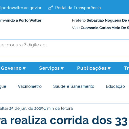
portowalter.ac.gov.br
Portal da Transparência
em-vindo a Porto Walter!
Prefeito
Sebastião Nogueira De 
Vice
Guarsonio Carlos Melo De 
Governo🔽
Serviços🔽
Publicações🔽
T
gue
Vacinômetro
Saúde e Saneamento
Educação
alter
25 de jun. de 2025
1 min de leitura
Assistência Social
Desporto Cultura e Lazer
Administraçã
ra realiza corrida dos 3