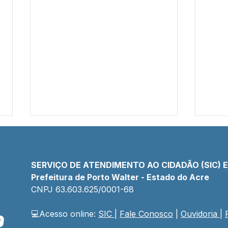
SERVIÇO DE ATENDIMENTO AO CIDADÃO (SIC) 
Prefeitura de Porto Walter - Estado do Acre
CNPJ 
63.603.625/0001-68
💻Acesso online: 
SIC 
| 
Fale Conosco
 | 
Ouvidoria
| 
04 de junho: Dia de Corpus
Pref
Christi
prog