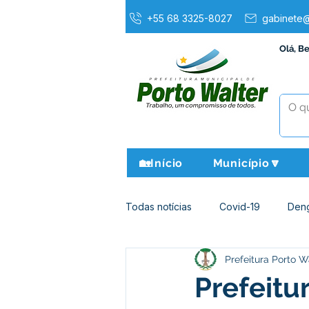
+55 68 3325-8027
gabinete@
Olá, B
🏡Início
Município🔽
Todas notícias
Covid-19
Den
Prefeitura Porto W
Agricultura e Meio Ambiente
Prefeitu