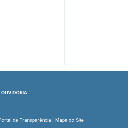
E OUVIDORIA
Portal de Transparência
 | 
Mapa do Site
eitura lança
ramação oficial dos 34