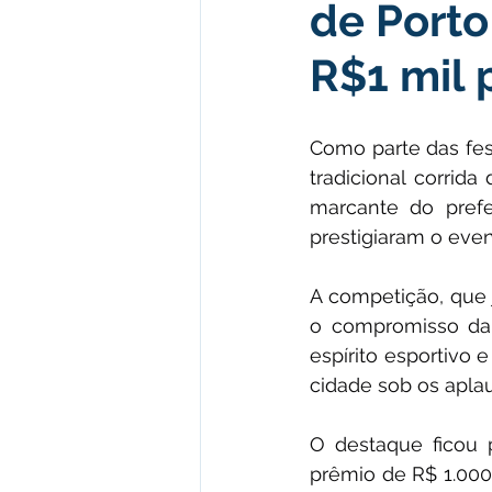
de Port
Institucional e Governo
Polít
R$1 mil
Defesa Civil
Enchente
Como parte das fest
tradicional corrid
Licitações
Leilão
Eleiç
marcante do prefe
prestigiaram o eve
Apoio ao produtor
Saúde
A competição, que 
o compromisso da 
espírito esportivo 
cidade sob os apla
O destaque ficou 
prêmio de R$ 1.000,