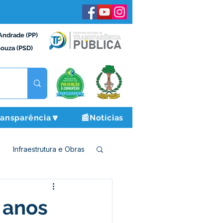
Andrade (PP)
Souza (PSD)
ransparência🔽
📰Notícias
Infraestrutura e Obras
o e Finanças
3 anos