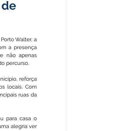
 de
morativas
arecimento
orto Walter, a 
com a presença 
Esporte
e não apenas 
do percurso.
cípio, reforça 
s locais. Com 
cipais ruas da 
u para casa o 
ma alegria ver 