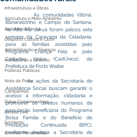
Infraestrutura e Obras
         As comunidades Vitória, 
Agricultura e Meio Ambiente
Bananalzinho e Campo de Santana, 
Assistência Social
no Alto Rio Juruá foram palcos esta 
semana da Caravana da Cidadania, 
Desporto Cultura e Lazer
para as famílias assistidas pelo 
Administração e Finanças
Programa Criança Feliz e pelo 
Cadastro Único (CadÚnico), da 
Institucional e Governo
Prefeitura de Porto Walter.
Políticas Públicas
        As ações da Secretaria de 
Nota de Pesar
Assistência Social buscam garantir o 
Campanhas
acesso à informação, cidadania e 
Datas Comemorativas
promover os direitos humanos da 
população beneficiária do Programa 
Defesa Civil
Bolsa Família e do Benefício de 
Enchente
Prestação Continuada (BPC), 
conforme destaca a Secretária de 
Emenda Parlamentar