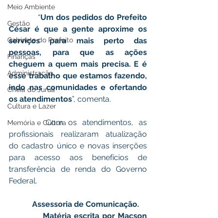
Meio Ambiente
            “
Um dos pedidos do Prefeito 
Gestão
César é que a gente aproxime os 
serviços para mais perto das 
Gabinete do Prefeito
pessoas, para que as ações 
Finanças
cheguem a quem mais precisa. E é 
Administração
esse trabalho que estamos fazendo, 
indo nas comunidades e ofertando 
Cheia do Juruá
os atendimentos
”, comenta.
Cultura e Lazer
       Com os atendimentos, as 
Memória e Cultura
profissionais realizaram atualização 
do cadastro único e novas inserções 
para acesso aos benefícios de 
transferência de renda do Governo 
Federal.
    Assessoria de Comunicação.
            Matéria escrita por Macson 