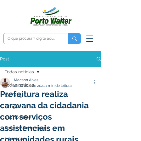
Post
Todas notícias
Macson Alves
Todas notícias
16 de dez. de 2021
1 min de leitura
Prefeitura realiza
Covid-19
caravana da cidadania
Dengue
com serviços
Vacinômetro
assistenciais em
Saúde e Saneamento
comunidades rurais
Educação