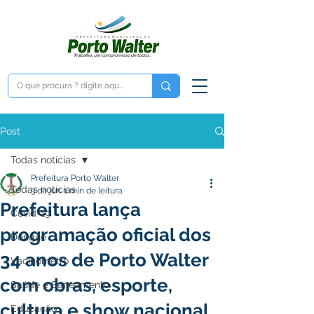
Post
Todas notícias
Prefeitura Porto Walter
Todas notícias
3 de jun.
1 min de leitura
Prefeitura lança
Covid-19
programação oficial dos
Dengue
34 anos de Porto Walter
Vacinômetro
com obras, esporte,
Saúde e Saneamento
cultura e show nacional
Educação