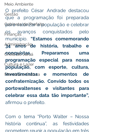
Meio Ambiente
O prefeito César Andrade destacou 
Gestão
que a programação foi preparada 
para valorizar a população e celebrar 
Gabinete do Prefeito
os avanços conquistados pelo 
Finanças
município. 
“Estamos comemorando 
Administração
34 anos de história, trabalho e 
conquistas. Preparamos uma 
Cheia do Juruá
programação especial para nossa 
Cultura e Lazer
população, com esporte, cultura, 
investimentos e momentos de 
Memória e Cultura
confraternização. Convido todos os 
portowaltenses e visitantes para 
celebrar essa data tão importante”,
afirmou o prefeito.
Com o tema “Porto Walter – Nossa 
história continua”, as festividades 
prometem reunir a população em três 