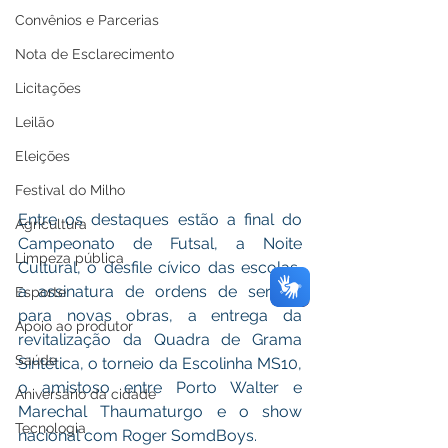
Convênios e Parcerias
Nota de Esclarecimento
Licitações
Leilão
Eleições
Festival do Milho
Entre os destaques estão a final do 
Agricultura
Campeonato de Futsal, a Noite 
Limpeza pública
Cultural, o desfile cívico das escolas, 
a assinatura de ordens de serviço 
Esporte
para novas obras, a entrega da 
Apoio ao produtor
revitalização da Quadra de Grama 
Saúde
Sintética, o torneio da Escolinha MS10, 
o amistoso entre Porto Walter e 
Aniversário da cidade
Marechal Thaumaturgo e o show 
Tecnologia
nacional com Roger SomdBoys.