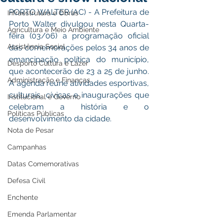
PORTO WALTER (AC) - A Prefeitura de 
Infraestrutura e Obras
Porto Walter divulgou nesta Quarta-
Agricultura e Meio Ambiente
feira (03/06) a programação oficial 
Assistência Social
das comemorações pelos 34 anos de 
emancipação política do município, 
Desporto Cultura e Lazer
que acontecerão de 23 a 25 de junho. 
Administração e Finanças
A agenda reúne atividades esportivas, 
culturais, cívicas e inaugurações que 
Institucional e Governo
celebram a história e o 
Políticas Públicas
desenvolvimento da cidade.
Nota de Pesar
Campanhas
Datas Comemorativas
Defesa Civil
Enchente
Emenda Parlamentar