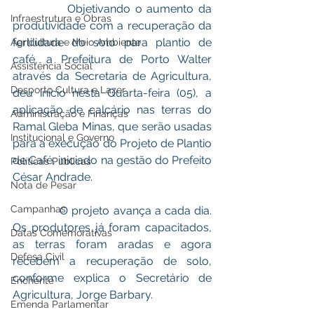
Objetivando o aumento da 
Infraestrutura e Obras
produtividade com a recuperação da 
fertilidade do solo para plantio de 
Agricultura e Meio Ambiente
café, a Prefeitura de Porto Walter 
Assistência Social
através da Secretaria de Agricultura, 
Desporto Cultura e Lazer
deu início nesta Quarta-feira (05), a 
aplicação de calcário nas terras do 
Administração e Finanças
Ramal Gleba Minas, que serão usadas 
Institucional e Governo
para a execução do Projeto de Plantio 
de Café, iniciado na gestão do Prefeito 
Políticas Públicas
César Andrade.
Nota de Pesar
Campanhas
             O projeto avança a cada dia. 
Os produtores já foram capacitados, 
Datas Comemorativas
as terras foram aradas e agora 
Defesa Civil
recebem a recuperação de solo, 
conforme explica o Secretário de 
Enchente
Agricultura, Jorge Barbary.
Emenda Parlamentar