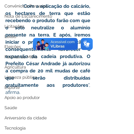
            “
Com a aplicação do calcário, 
Convênios e Parcerias
os hectares de terra que estão 
Nota de Esclarecimento
recebendo o produto farão com que 
Licitações
o solo neutralize o alumínio 
presente na terra. E após, iremos 
Leilão
iniciar o processo de adubação e 
Eleições
consequentemente favorecer a 
expansão da cadeia produtiva. O 
Festival do Milho
Prefeito César Andrade já autorizou 
Agricultura
a compra de 20 mil mudas de café 
Limpeza pública
que serão distribuídas 
gratuitamente aos produtores
”, 
Esporte
afirma. 
Apoio ao produtor
Saúde
Aniversário da cidade
Tecnologia