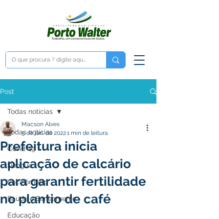
Post
Todas notícias
Macson Alves
Todas notícias
5 de jan. de 2022
1 min de leitura
Prefeitura inicia
Covid-19
aplicação de calcário
Dengue
para garantir fertilidade
Vacinômetro
no plantio de café
Saúde e Saneamento
Educação