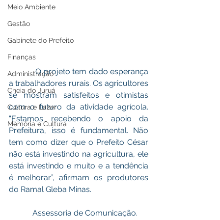
Meio Ambiente
Gestão
Gabinete do Prefeito
Finanças
            O projeto tem dado esperança 
Administração
a trabalhadores rurais. Os agricultores 
Cheia do Juruá
se mostram satisfeitos e otimistas 
com o futuro da atividade agrícola. 
Cultura e Lazer
“Estamos recebendo o apoio da 
Memória e Cultura
Prefeitura, isso é fundamental. Não 
tem como dizer que o Prefeito César 
não está investindo na agricultura, ele 
está investindo e muito e a tendência 
é melhorar”, afirmam os produtores 
do Ramal Gleba Minas. 
            Assessoria de Comunicação.