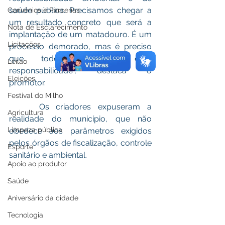
saúde pública. Precisamos chegar a 
Convênios e Parcerias
um resultado concreto que será a 
Nota de Esclarecimento
implantação de um matadouro. É um 
Licitações
processo demorado, mas é preciso 
que todos assumam essa 
Leilão
responsabilidade”, destaca o 
Eleições
promotor. 
Festival do Milho
 	Os criadores expuseram a 
Agricultura
realidade do município, que não 
Limpeza pública
obedece aos parâmetros exigidos 
pelos órgãos de fiscalização, controle 
Esporte
sanitário e ambiental.
Apoio ao produtor
Saúde
Aniversário da cidade
Tecnologia