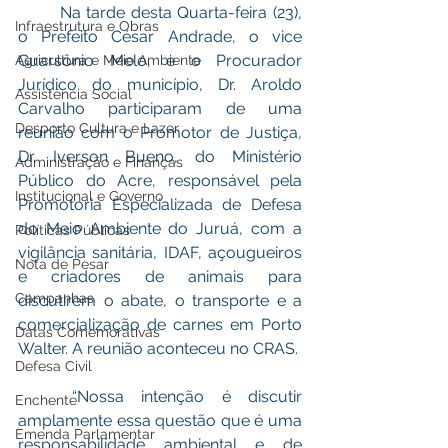
	Na tarde desta Quarta-feira (23), 
Infraestrutura e Obras
o Prefeito César Andrade, o vice 
Guarsônio Melo, e o Procurador 
Agricultura e Meio Ambiente
Jurídico do município, Dr. Aroldo 
Assistência Social
Carvalho participaram de uma 
Desporto Cultura e Lazer
reunião com o Promotor de Justiça, 
Dr. Iverson Bueno, do Ministério 
Administração e Finanças
Público do Acre, responsável pela 
Institucional e Governo
Promotoria Especializada de Defesa 
do Meio Ambiente do Juruá, com a 
Políticas Públicas
vigilância sanitária, IDAF, açougueiros 
Nota de Pesar
e criadores de animais para 
Campanhas
discutirem o abate, o transporte e a 
comercialização de carnes em Porto 
Datas Comemorativas
Walter. A reunião aconteceu no CRAS.
Defesa Civil
	“Nossa intenção é discutir 
Enchente
amplamente essa questão que é uma 
Emenda Parlamentar
responsabilidade ambiental e de 