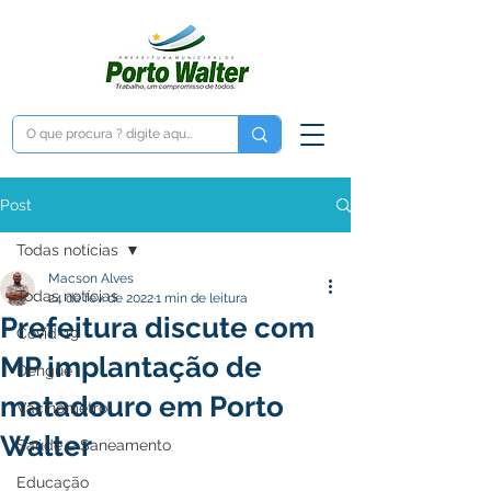
Post
Todas notícias
Macson Alves
Todas notícias
24 de fev. de 2022
1 min de leitura
Prefeitura discute com
Covid-19
MP implantação de
Dengue
matadouro em Porto
Vacinômetro
Walter
Saúde e Saneamento
Educação