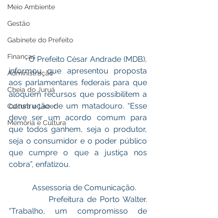
Meio Ambiente
Gestão
Gabinete do Prefeito
Finanças
	O Prefeito César Andrade (MDB), 
informou que apresentou proposta 
Administração
aos parlamentares federais para que 
Cheia do Juruá
aloquem recursos que possibilitem a 
construção de um matadouro. “Esse 
Cultura e Lazer
deve ser um acordo comum para 
Memória e Cultura
que todos ganhem, seja o produtor, 
seja o consumidor e o poder público 
que cumpre o que a justiça nos 
cobra”, enfatizou.
            Assessoria de Comunicação.
            Prefeitura de Porto Walter. 
“Trabalho, um compromisso de 