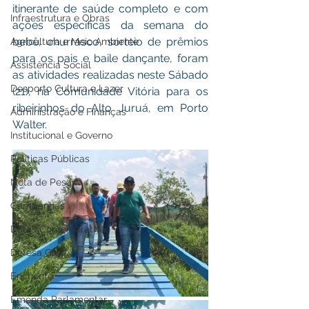
itinerante de saúde completo e com 
Infraestrutura e Obras
ações específicas da semana do 
bebê, churrasco, sorteio de prêmios 
Agricultura e Meio Ambiente
para os pais e baile dançante, foram 
Assistência Social
as atividades realizadas neste Sábado 
Desporto Cultura e Lazer
(21), na Comunidade Vitória para os 
ribeirinhos do Alto Juruá, em Porto 
Administração e Finanças
Walter. 
Institucional e Governo
Políticas Públicas
Nota de Pesar
Campanhas
Datas Comemorativas
Defesa Civil
Enchente
Emenda Parlamentar