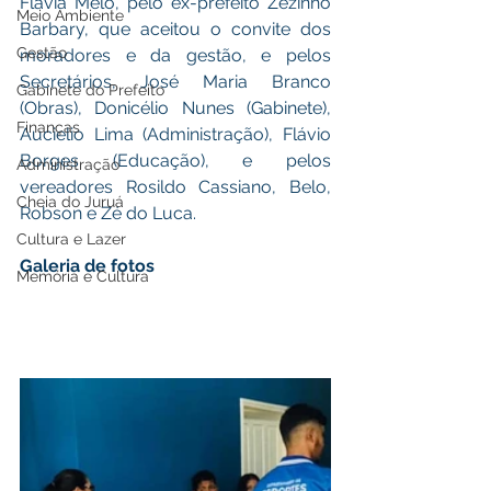
Flávia Melo, pelo ex-prefeito Zezinho 
Meio Ambiente
Barbary, que aceitou o convite dos 
Gestão
moradores e da gestão, e pelos 
Secretários, José Maria Branco 
Gabinete do Prefeito
(Obras), Donicélio Nunes (Gabinete), 
Finanças
Aucielio Lima (Administração), Flávio 
Borges (Educação), e pelos 
Administração
vereadores Rosildo Cassiano, Belo, 
Cheia do Juruá
Robson e Zé do Luca. 
Cultura e Lazer
Galeria de fotos
Memória e Cultura