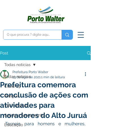
Post
Todas notícias
Prefeitura Porto Walter
Todas notícias
23 de ago. de 2021
1 min de leitura
Prefeitura comemora
Covid-19
conclusão de ações com
Dengue
atividades para
Vacinômetro
moradores do Alto Juruá
Saúde e Saneamento
Torneio para homens e mulheres, 
Educação