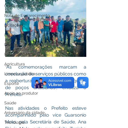
Convênios e Parcerias
Nota de Esclarecimento
Licitações
Leilão
Eleições
Festival do Milho
Agricultura
“As comemorações marcam a 
conclusão de serviços públicos como 
Limpeza pública
a reabertura de ramais e a conquista 
Esporte
de poços artesianos”, enfatiza o 
Apoio ao produtor
Prefeito. 
Saúde
Nas atividades o Prefeito esteve 
Aniversário da cidade
acompanhado pelo vice Guarsonio 
Melo, pela Secretária de Saúde, Ana 
Tecnologia