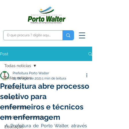
Post
Todas notícias
Prefeitura Porto Walter
Todas notícias
25 de ago. de 2021
1 min de leitura
Prefeitura abre processo
Covid-19
seletivo para
Dengue
enfermeiros e técnicos
Vacinômetro
em enfermagem
Saúde e Saneamento
A Prefeitura de Porto Walter, através 
Educação