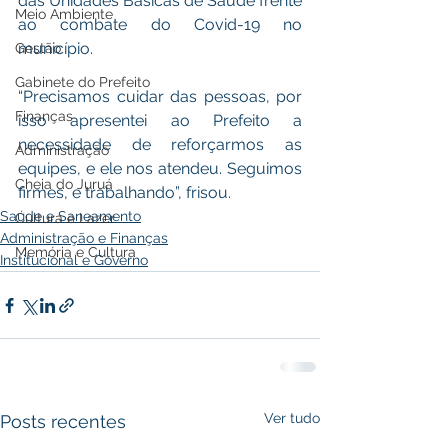
das Unidades Básicas de Saúde frente 
Meio Ambiente
ao combate do Covid-19 no 
município. 
Gestão
Gabinete do Prefeito
“Precisamos cuidar das pessoas, por 
Finanças
isso apresentei ao Prefeito a 
necessidade de reforçarmos as 
Administração
equipes, e ele nos atendeu. Seguimos 
Cheia do Juruá
firmes, e trabalhando”, frisou.
Saúde e Saneamento
Cultura e Lazer
Administração e Finanças
Memória e Cultura
Institucional e Governo
Ver tudo
Posts recentes