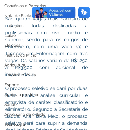
Convênios e Parcerias
Nota de Esclarecimento
São quatro vagas mais cadastro de 
reserva, todas destinadas a 
Licitações
profissionais com nível médio e 
Leilão
superior, sendo para os cargos de 
Eleições
Enfermeiro, com uma vaga (a) e 
Técnicos em Enfermagem com três 
Festival do Milho
vagas. Os salários variam de R$1.250 
Agricultura
a R$3.500 com adicional de 
insalubridade. 
Limpeza pública
Esporte
O processo seletivo se dará por duas 
Apoio ao produtor
fases, sendo análise curricular e 
entrevista de caráter classificatório e 
Saúde
eliminatório. Segundo a Secretária de 
Aniversário da cidade
Saúde, Ana Flávia Melo, o processo 
seletivo será para suprir a demanda 
Tecnologia