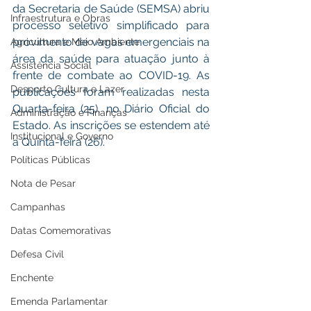
da Secretaria de Saúde (SEMSA) abriu 
Infraestrutura e Obras
processo seletivo simplificado para 
provimento de vagas emergenciais na 
Agricultura e Meio Ambiente
área da saúde para atuação junto à 
Assistência Social
frente de combate ao COVID-19. As 
Desporto Cultura e Lazer
publicações foram realizadas nesta 
Quarta-feira (25), no Diário Oficial do 
Administração e Finanças
Estado. As inscrições se estendem até 
Institucional e Governo
a Quinta-feira (26). 
Políticas Públicas
Nota de Pesar
Campanhas
Datas Comemorativas
Defesa Civil
Enchente
Emenda Parlamentar