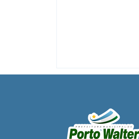
Ao lado da juventude,
Prefeito César Andrade