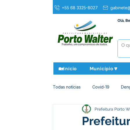
+55 68 3325-8027
gabinete@
Olá, B
🏡Início
Município🔽
Todas notícias
Covid-19
Den
Prefeitura Porto W
Agricultura e Meio Ambiente
Prefeitu