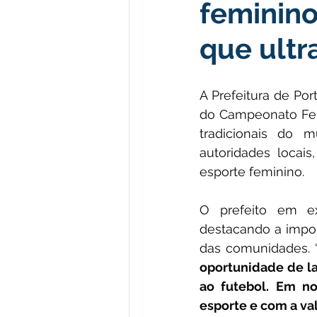
feminino
Institucional e Governo
Polít
que ultr
Defesa Civil
Enchente
A Prefeitura de Por
do Campeonato Femi
Licitações
Leilão
Eleiç
tradicionais do m
autoridades locai
esporte feminino.
Apoio ao produtor
Saúde
O prefeito em ex
destacando a impor
das comunidades. 
oportunidade de l
ao futebol. Em n
esporte e com a val