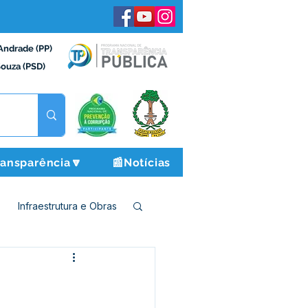
Andrade (PP)
Souza (PSD)
ransparência🔽
📰Notícias
Infraestrutura e Obras
o e Finanças