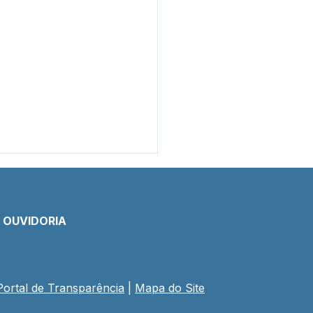
E OUVIDORIA
Portal de Transparência
 | 
Mapa do Site
eitura investe em aulas
ança e reúne mais de