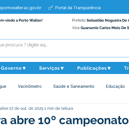
portowalter.ac.gov.br
Portal da Transparência
em-vindo a Porto Walter!
Prefeito
Sebastião Nogueira De 
Vice
Guarsonio Carlos Melo De 
Governo🔽
Serviços🔽
Publicações🔽
T
gue
Vacinômetro
Saúde e Saneamento
Educação
alter
27 de out. de 2025
1 min de leitura
Assistência Social
Desporto Cultura e Lazer
Administraçã
ra abre 10º campeonato