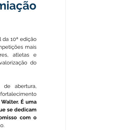
emiação
morativas
arecimento
l da 10ª edição 
petições mais 
Esporte
es, atletas e 
alorização do 
de abertura, 
ortalecimento 
 Walter. É uma 
ue se dedicam 
omisso com o 
o.