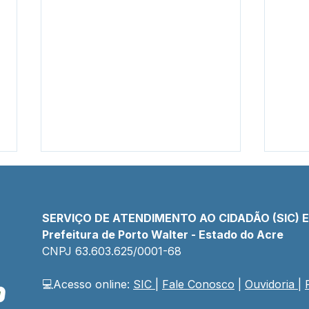
SERVIÇO DE ATENDIMENTO AO CIDADÃO (SIC) 
Prefeitura de Porto Walter - Estado do Acre
CNPJ 
63.603.625/0001-68
💻Acesso online: 
SIC 
| 
Fale Conosco
 | 
Ouvidoria
| 
Prefeitura abre
Pref
campeonato de futsal 2026
de d