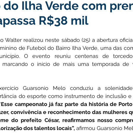
 do Ilha Verde com pr
icas Públicas
Nota de Pesar
Campanhas
Datas Come
apassa R$38 mil
Emenda Parlamentar
Convênios e Parcerias
Nota de Escl
to Walter realizou neste sábado (25) a abertura oficia
nino de Futebol do Bairro Ilha Verde, uma das com
ões
Festival do Milho
Agricultura
Limpeza pública
unicípio. O evento reuniu centenas de torcedor
s, marcando o início de mais uma temporada de v
Aniversário da cidade
ercício Guarsonio Melo conduziu a solenidade 
tância do esporte como instrumento de inclusão e f
“
Esse campeonato já faz parte da história de Porto
azer, convivência e reconhecimento das mulheres q
ome do prefeito César, reafirmamos nosso compr
orização dos talentos locais”,
 afirmou Guarsonio Mel