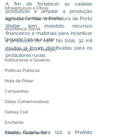
A fim de fortalecer as cadeias 
Infraestrutura e Obras
produtivas e ampliar a produção 
agrícola familiar, a Prefeitura de Porto 
Agricultura e Meio Ambiente
Walter tem investido recursos 
Assistência Social
financeiros e materiais para incentivar 
Desporto Cultura e Lazer
a produção de café. No total, 32 mil 
mudas já foram distribuídas para os 
Administração e Finanças
produtores rurais. 
Institucional e Governo
Políticas Públicas
Nota de Pesar
Campanhas
Datas Comemorativas
Defesa Civil
Enchente
Nesta Quarta-feira (12), o Prefeito 
Emenda Parlamentar