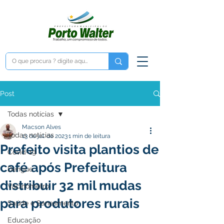
Post
Todas notícias
Macson Alves
Todas notícias
13 de jul. de 2023
1 min de leitura
Prefeito visita plantios de
Covid-19
café após Prefeitura
Dengue
distribuir 32 mil mudas
Vacinômetro
para produtores rurais
Saúde e Saneamento
Educação