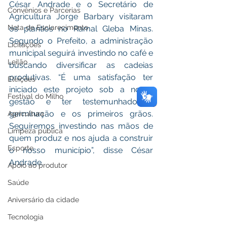
César Andrade e o Secretário de 
Convênios e Parcerias
Agricultura Jorge Barbary visitaram 
Nota de Esclarecimento
os plantios no Ramal Gleba Minas. 
Segundo o Prefeito, a administração 
Licitações
municipal seguirá investindo no café e 
Leilão
buscando diversificar as cadeias 
produtivas. “É uma satisfação ter 
Eleições
iniciado este projeto sob a nossa 
Festival do Milho
gestão e ter testemunhado a 
germinação e os primeiros grãos. 
Agricultura
Seguiremos investindo nas mãos de 
Limpeza pública
quem produz e nos ajuda a construir 
Esporte
o nosso município”, disse César 
Andrade. 
Apoio ao produtor
Saúde
Aniversário da cidade
Tecnologia