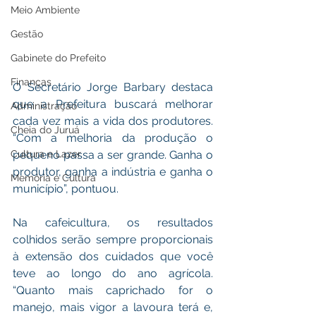
Meio Ambiente
Gestão
Gabinete do Prefeito
Finanças
O Secretário Jorge Barbary destaca 
que a Prefeitura buscará melhorar 
Administração
cada vez mais a vida dos produtores. 
Cheia do Juruá
“Com a melhoria da produção o 
Cultura e Lazer
pequeno passa a ser grande. Ganha o 
produtor, ganha a indústria e ganha o 
Memória e Cultura
município”, pontuou.
Na cafeicultura, os resultados 
colhidos serão sempre proporcionais 
à extensão dos cuidados que você 
teve ao longo do ano agrícola. 
“Quanto mais caprichado for o 
manejo, mais vigor a lavoura terá e, 